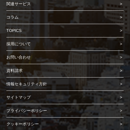
関連サービス
コラム
TOPICS
Cookie の確認と管理
採用について
プライバシー情報
お問い合わせ
プライバシー情報
資料請求
お客様が当サイトを訪れると、ブラウザに情報が保存される、またはブラウ
ザに保存された情報が取得されることがあります。情報の主な保存先は
情報セキュリティ方針
Cookie であり、対象となるのはサイト訪問者に関する情報、サイト訪問者
による設定、デバイス情報などです。これらの情報はサイトを正常に機能さ
サイトマップ
せる目的を中心に使われます。個人を直接特定できる情報が保存されること
は通常ありませんが、Web サイトのパーソナライズに使われることはあり
プライバシーポリシー
ます。鈴与シンワートではプライバシーの権利を尊重しており、一部の
Cookie については有効化を拒否できるよう配慮しています。各カテゴリを
クリックすることで、それらの Cookie に関する詳細を確認し、当サイトに
クッキーポリシー
おけるデフォルト設定を変更できます。ただし、一部の Cookie を無効化し