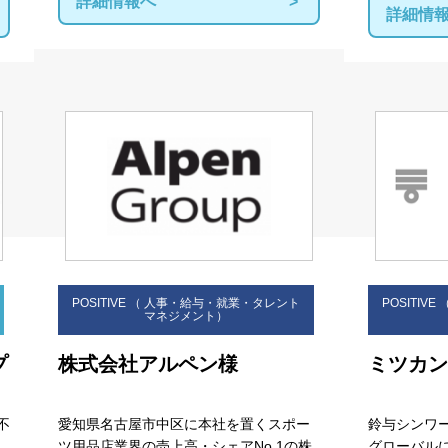
詳細情報へ
保存されることは通常ありませんが、Web サイ
詳細情
われることはあります。鈴与シンワートではプラ
しており、一部の Cookie については有効化を拒
ます。各カテゴリをクリックすることで、それらの Co
を確認し、当サイトにおけるデフォルト設定を変
一部の Cookie を無効化した場合、サイトの利用
が出る可能性があります。
詳細情報
こ
POSITIVE （ 人事・給与・就業・タレント
POSITI
マネジメント）
プ
株式会社アルペン様
ミツカン
不
愛知県名古屋市中区に本社を置くスポー
鈴与シンワ
ツ用品店業界の売上高・シェアNo.1の株
グローバル