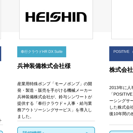
奉行クラウドHR DX Suite
POSITI
Cook
兵神装備株式会社様
株式会社
プライバシー情報
産業用特殊ポンプ「モーノポンプ」の開
2013年に
発・製造・販売を手がける機械メーカー
「POSIT
兵神装備株式会社が、鈴与シンワートが
お客様が当サイトを訪れると、ブラウザに情報が
ーシングサー
提供する「奉行クラウド＋人事・給与業
kie
ラウザに保存された情報が取得されることがあり
した株式会
務アウトソーシングサービス」を導入し
先は Cookie であり、対象となるのはサイト訪問
後10年間の
ました。
訪問者による設定、デバイス情報などです。これ
ト
kie
常に機能させる目的を中心に使われます。個人を