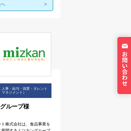
トのパーソナライズに使
報へ
イバシーの権利を尊重
否できるよう配慮してい
okie に関する詳細
更できます。ただし、
やサービスの利用に影響
の設定で保存する
VE （ 人事・給与・就業・タレント
マネジメント）
グループ様
ート株式会社は、食品事業を
に展開するミツカングループ