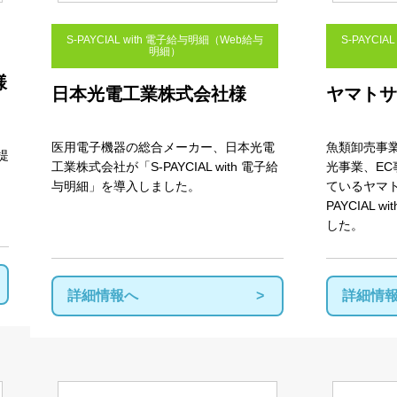
S-PAYCIAL with 電子給与明細（Web給与
S-PAYCI
明細）
様
日本光電工業株式会社様
ヤマトサ
医用電子機器の総合メーカー、日本光電
魚類卸売事
提
工業株式会社が「
S-PAYCIAL with
電子給
光事業、
EC
与明細」を導入しました。
ているヤマト
PAYCIAL
した。
詳細情報へ
詳細情