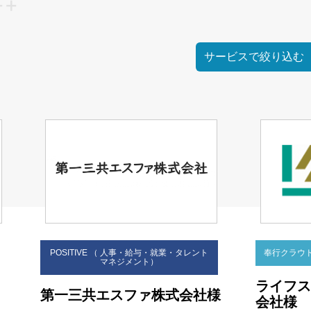
POSITIVE （ 人事・給与・就業・タレント
奉行クラウドHR
マネジメント）
ライフス
第一三共エスファ株式会社様
会社様