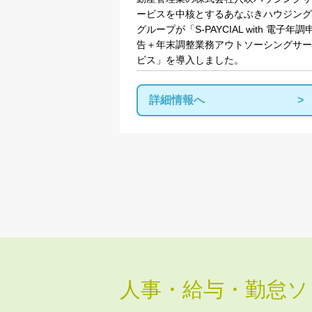
ービスを中核とするあなぶきハウジング
グループが「S-PAYCIAL with 電子年調
告＋年末調整業務アウトソーシングサー
ビス」を導入しました。
詳細情報へ
投
稿
の
ペ
ー
ジ
送
り
人事・給与・勤怠ソ