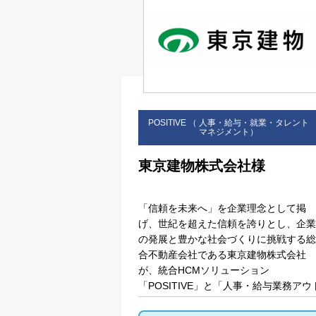
POSITIVE （ 人事・給与・就業・タレント
マネジメント）
東京建物株式会社様
プライバシー情報
「信頼を未来へ」を企業理念として掲
不可欠な Cookie
げ、世紀を超えた信頼を誇りとし、企業
の発展と豊かな社会づくりに挑戦する総
パフォーマンス Coo
合不動産会社である東京建物株式会社
が、統合
HCM
ソリューション
「
POSITIVE
」と「人事・給与業務アウ
ターゲティング Coo
ソーシングサービス」を導入しました。