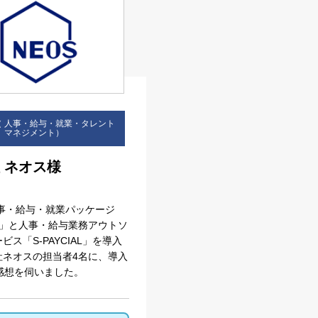
VE （ 人事・給与・就業・タレント
ie の確認と管理
マネジメント）
 ネオス様
人事・給与・就業パッケージ
IVE」と人事・給与業務アウトソ
保存される、またはブ
ビス「S-PAYCIAL」を導入
ます。情報の主な保存
社ネオスの担当者4名に、導入
者に関する情報、サイト
感想を伺いました。
らの情報はサイトを正
直接特定できる情報が