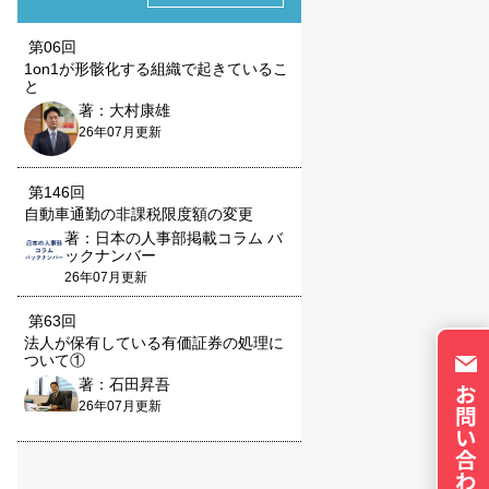
第06回
1on1が形骸化する組織で起きているこ
と
著：大村康雄
26年07月更新
保存される、またはブ
ます。情報の主な保存
者に関する情報、サイト
第146回
自動車通勤の非課税限度額の変更
らの情報はサイトを正
著：日本の人事部掲載コラム バ
直接特定できる情報が
ックナンバー
トのパーソナライズに使
26年07月更新
イバシーの権利を尊重
否できるよう配慮してい
第63回
okie に関する詳細
法人が保有している有価証券の処理に
ついて①
更できます。ただし、
著：石田昇吾
やサービスの利用に影響
26年07月更新