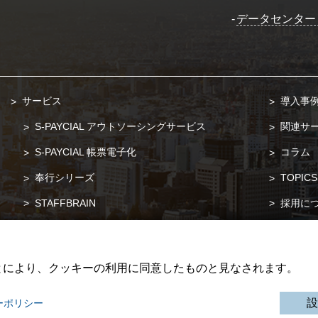
-
データセンター
サービス
導入事
S-PAYCIAL アウトソーシングサービス
関連サ
S-PAYCIAL 帳票電子化
コラム
奉行シリーズ
TOPICS
STAFFBRAIN
採用に
POSITIVE
お問い
SuperStream-NX
資料請
とにより、クッキーの利用に同意したものと見なされます。
設
ーポリシー