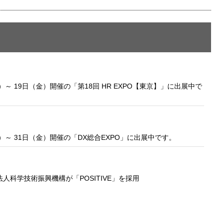
プライバシー情報
お客様が当サイトを訪れると、ブラウザに情報が
kie
ラウザに保存された情報が取得されることがあり
）～ 19日（金）開催の「第18回 HR EXPO【東京】」に出展中で
先は Cookie であり、対象となるのはサイト訪問
訪問者による設定、デバイス情報などです。これ
kie
常に機能させる目的を中心に使われます。個人を
保存されることは通常ありませんが、Web サイ
われることはあります。鈴与シンワートではプラ
）～ 31日（金）開催の「DX総合EXPO」に出展中です。
しており、一部の Cookie については有効化を拒
ます。各カテゴリをクリックすることで、それらの Co
を確認し、当サイトにおけるデフォルト設定を変
科学技術振興機構が「POSITIVE」を採用
一部の Cookie を無効化した場合、サイトの利用
が出る可能性があります。
詳細情報