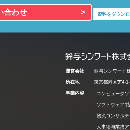
い合わせ
資料をダウンロ
運営会社
鈴与シンワート
所在地
東京都港区芝4-1-
事業内容
-
コンピュータソ
-
ソフトウェア製
-
物流コンサルテ
-
人事給与業務ア