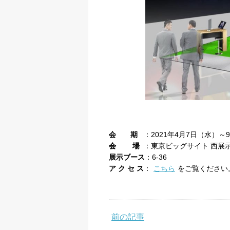
会 期
：2021年4月7日（水）～9
会 場
：東京ビッグサイト 西展示
展示ブース
：6-36
ア ク セ ス
：
こちら
をご覧ください
前の記事