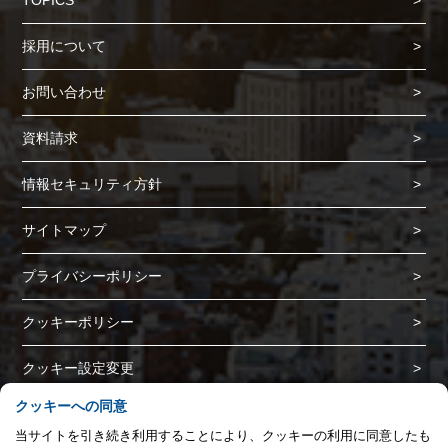
TOPICS
Cookie の確認と管理
採用について
プライバシー情報
お問い合わせ
プライバシー情報
資料請求
お客様が当サイトを訪れると、ブラウザに情報が保存される、またはブラウ
ザに保存された情報が取得されることがあります。情報の主な保存先は
情報セキュリティ方針
Cookie であり、対象となるのはサイト訪問者に関する情報、サイト訪問者
による設定、デバイス情報などです。これらの情報はサイトを正常に機能さ
サイトマップ
せる目的を中心に使われます。個人を直接特定できる情報が保存されること
は通常ありませんが、Web サイトのパーソナライズに使われることはあり
プライバシーポリシー
ます。鈴与シンワートではプライバシーの権利を尊重しており、一部の
Cookie については有効化を拒否できるよう配慮しています。各カテゴリを
クリックすることで、それらの Cookie に関する詳細を確認し、当サイトに
クッキーポリシー
おけるデフォルト設定を変更できます。ただし、一部の Cookie を無効化し
た場合、サイトの利用やサービスの利用に影響が出る可能性があります。
詳
不可欠な Cookie
クッキー設定変更
細情報
パフォーマンス Cookie
クッキーへの同意
Copyright (C) SUZUYO SHINWART CORPORATION. All Rights Reserved.
当サイトを引き続き利用することにより、クッキーの利用に同意したも