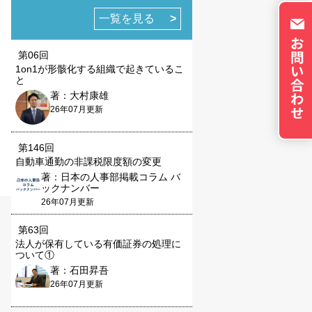
否できるよう配慮してい
一覧を見る
okie に関する詳細
更できます。ただし、
第06回
やサービスの利用に影響
1on1が形骸化する組織で起きているこ
と
著：大村康雄
26年07月更新
第146回
自動車通勤の非課税限度額の変更
の設定で保存する
著：日本の人事部掲載コラム バ
ックナンバー
26年07月更新
第63回
法人が保有している有価証券の処理に
ついて①
著：石田昇吾
26年07月更新