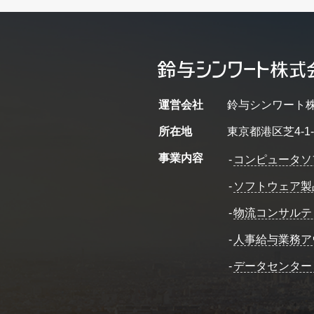
運営会社
鈴与シンワート
所在地
東京都港区芝4-1-
事業内容
-
コンピュータソ
-
ソフトウェア製
-
物流コンサルテ
-
人事給与業務ア
-
データセンター