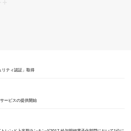
ュリティ認証」取得
告』サービスの提供開始
細」がITトレンド上半期ランキング2017 給与明細電子化部門において1位に