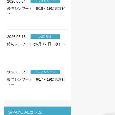
2026.08.04
プレスリリース
鈴与シンワート、8/18～19に東京ビ
ッ...
2026.06.18
お知らせ
ie の確認と管理
鈴与シンワートは6月 17 日（水）～
...
2026.06.04
プレスリリース
保存される、またはブ
鈴与シンワート、6/17～19に東京ビ
ッ...
ます。情報の主な保存
者に関する情報、サイト
らの情報はサイトを正
直接特定できる情報が
トのパーソナライズに使
S-PAYCIALコラム
イバシーの権利を尊重