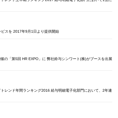
』サービスを 2017年9月1日より提供開始
Cook
開催の「第5回 HR EXPO」に 弊社鈴与シンワート(株)がブースを出展
プライバシー情報
お客様が当サイトを訪れると、ブラウザに情報が
kie
ラウザに保存された情報が取得されることがあり
細」がITトレンド年間ランキング2016 給与明細電子化部門において、2年連
先は Cookie であり、対象となるのはサイト訪問
訪問者による設定、デバイス情報などです。これ
kie
常に機能させる目的を中心に使われます。個人を
保存されることは通常ありませんが、Web サイ
われることはあります。鈴与シンワートではプラ