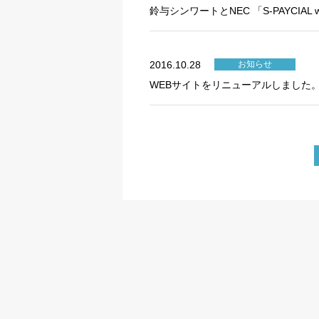
鈴与シンワートとNEC 「S-PAYCIA
2016.10.28
お知らせ
WEBサイトをリニューアルしました
投
稿
の
ペ
ー
ジ
送
り