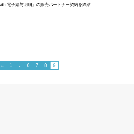
L with 電子給与明細」の販売パートナー契約を締結
しており、一部の Cookie については有効化を拒
ます。各カテゴリをクリックすることで、それらの Co
を確認し、当サイトにおけるデフォルト設定を変
一部の Cookie を無効化した場合、サイトの利用
が出る可能性があります。
詳細情報
。
←
1
…
6
7
8
9
こ