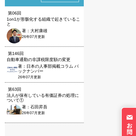
ie の確認と管理
第06回
1on1が形骸化する組織で起きているこ
と
著：大村康雄
26年07月更新
第146回
保存される、またはブ
自動車通勤の非課税限度額の変更
ます。情報の主な保存
著：日本の人事部掲載コラム バ
者に関する情報、サイト
ックナンバー
らの情報はサイトを正
26年07月更新
直接特定できる情報が
トのパーソナライズに使
第63回
法人が保有している有価証券の処理に
イバシーの権利を尊重
ついて①
否できるよう配慮してい
著：石田昇吾
okie に関する詳細
26年07月更新
更できます。ただし、
やサービスの利用に影響