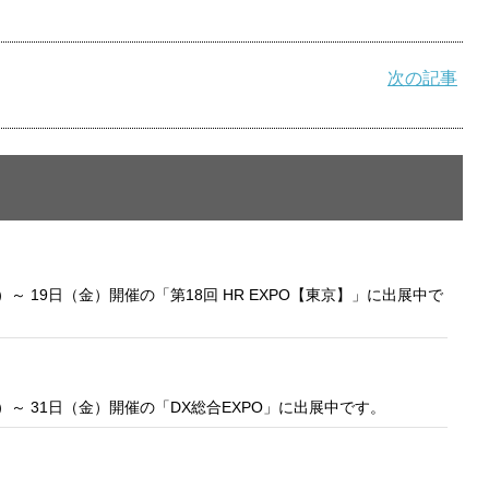
Cook
次の記事
プライバシー情報
お客様が当サイトを訪れると、ブラウザに情報が
kie
ラウザに保存された情報が取得されることがあり
先は Cookie であり、対象となるのはサイト訪問
訪問者による設定、デバイス情報などです。これ
kie
常に機能させる目的を中心に使われます。個人を
）～ 19日（金）開催の「第18回 HR EXPO【東京】」に出展中で
保存されることは通常ありませんが、Web サイ
われることはあります。鈴与シンワートではプラ
しており、一部の Cookie については有効化を拒
ます。各カテゴリをクリックすることで、それらの Co
）～ 31日（金）開催の「DX総合EXPO」に出展中です。
を確認し、当サイトにおけるデフォルト設定を変
一部の Cookie を無効化した場合、サイトの利用
が出る可能性があります。
詳細情報