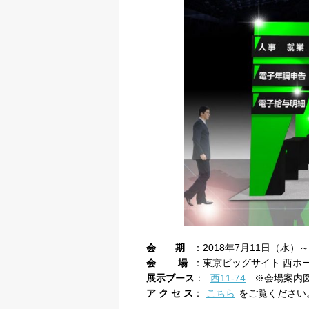
会 期
：2018年7月11日（水）～1
会 場
：東京ビッグサイト 西ホ
展示ブース
：
西11-74
※会場案内図
ア ク セ ス
：
こちら
をご覧ください