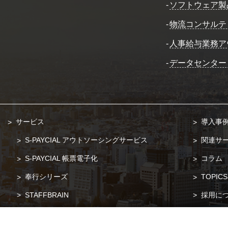
-
ソフトウェア製
-
物流コンサルテ
-
人事給与業務ア
-
データセンター
サービス
導入事
S-PAYCIAL アウトソーシングサービス
関連サ
S-PAYCIAL 帳票電子化
コラム
奉行シリーズ
TOPICS
STAFFBRAIN
採用に
POSITIVE
お問い