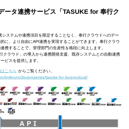
タ連携サービス「TASUKE for 奉行ク
携システムや連携項目を限定することなく、奉行クラウドへのデー
的に、より自由にAPI連携を実現することができます。奉行クラウ
動連携することで、管理部門の生産性を格段に向上します。
Cook
or 奉行クラウド」の導入から連携開発支援、既存システムとの自動連携
サービスを提供します。
詳細はこちら
からご覧ください。
tion/jinjikyuyo/bugyoseries/tasuke-for-bugyocloud/
プライバシー情報
お客様が当サイトを訪れると、ブラウザに情報が
kie
ラウザに保存された情報が取得されることがあり
先は Cookie であり、対象となるのはサイト訪問
訪問者による設定、デバイス情報などです。これ
kie
常に機能させる目的を中心に使われます。個人を