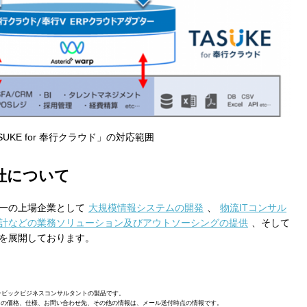
保存されることは通常ありませんが、Web サイ
われることはあります。鈴与シンワートではプラ
しており、一部の Cookie については有効化を拒
ます。各カテゴリをクリックすることで、それらの Co
を確認し、当サイトにおけるデフォルト設定を変
一部の Cookie を無効化した場合、サイトの利用
が出る可能性があります。
詳細情報
SUKE for 奉行クラウド」の対応範囲
社について
こ
一の上場企業として
大規模情報システムの開発
、
物流ITコンサル
計などの業務ソリューション及びアウトソーシングの提供
、そして
を展開しております。
オービックビジネスコンサルタントの製品です。
スの価格、仕様、お問い合わせ先、その他の情報は、メール送付時点の情報です。