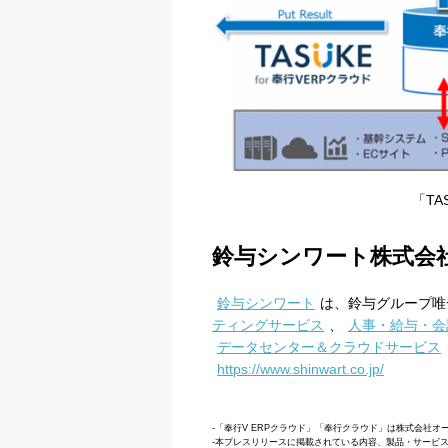
「TA
鈴与シンワート株式会
鈴与シンワート
は、鈴与グループ唯
ティングサービス
、
人事・給与・会
データセンター＆クラウドサービス
https://www.shinwart.co.jp/
-「奉行V ERPクラウド」「奉行クラウド」は株式会社
-本プレスリリースに掲載されている内容、製品・サービ