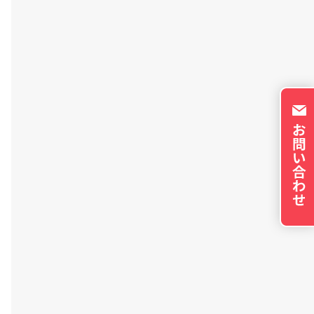
トのパーソナライズに使
イバシーの権利を尊重
否できるよう配慮してい
okie に関する詳細
更できます。ただし、
やサービスの利用に影響
の設定で保存する