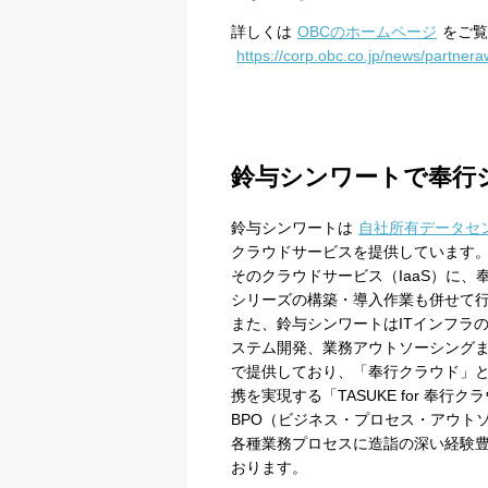
詳しくは
OBCのホームページ
をご覧
https://corp.obc.co.jp/news/partner
鈴与シンワートで奉行
鈴与シンワートは
自社所有データセンタ
クラウドサービスを提供しています
そのクラウドサービス（IaaS）に、
シリーズの構築・導入作業も併せて
また、鈴与シンワートはITインフラ
ステム開発、業務アウトソーシングま
で提供しており、「奉行クラウド」と
携を実現する「TASUKE for 
BPO（ビジネス・プロセス・アウト
各種業務プロセスに造詣の深い経験
おります。