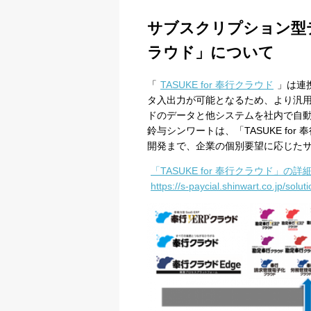
サブスクリプション型デー
ラウド」について
「
TASUKE for 奉行クラウド
」は連
タ入出力が可能となるため、より汎用
ドのデータと他システムを社内で自
鈴与シンワートは、「TASUKE f
開発まで、企業の個別要望に応じた
「TASUKE for 奉行クラウド」の
プライバシー情報
https://s-paycial.shinwart.co.jp/solu
不可欠な Cookie
パフォーマンス Coo
ターゲティング Coo