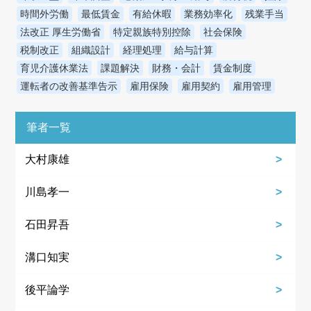
時間外労働
最低賃金
有給休暇
業務効率化
残業手当
法改正 厚生労働省
特定親族特別控除
社会保険
税制改正
組織設計
経理処理
給与計算
育児介護休業法
課題解決
財務・会計
賃金制度
運転者の改善基準告示
雇用保険
雇用契約
雇用管理
筆者一覧
大村康雄
川島孝一
石田昇吾
溝口知実
後平論学