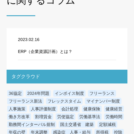
に関するコラム
2023.02.16
ERP（企業資源計画）とは？
タグクラウド
36協定
2024年問題
インボイス制度
フリーランス
フリーランス新法
フレックスタイム
マイナンバー制度
人事施策
人事評価制度
会計処理
健康保険
健康経営
働き方改革
割増賃金
労使協定
労働基準法
労働時間
勤務間インターバル規制
国土交通省 建築
定額減税
年収の壁
年末調整
感染症 人事・給与
所得税
控除