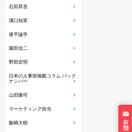
ie の確認と管理
石田昇吾
溝口知実
後平論学
園田信二
保存される、またはブ
ます。情報の主な保存
野田宏明
者に関する情報、サイト
らの情報はサイトを正
日本の人事部掲載コラム バック
直接特定できる情報が
ナンバー
トのパーソナライズに使
イバシーの権利を尊重
山田隆司
否できるよう配慮してい
okie に関する詳細
マーケティング担当
更できます。ただし、
やサービスの利用に影響
飯嶋大樹