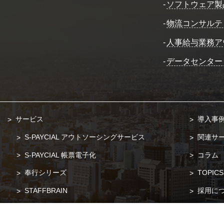
-
ソフトウェア製
-
物流コンサルテ
-
人事給与業務ア
-
データセンター
サービス
導入事
S-PAYCIAL アウトソーシングサービス
関連サ
S-PAYCIAL 帳票電子化
コラム
奉行シリーズ
TOPICS
STAFFBRAIN
採用に
POSITIVE
お問い