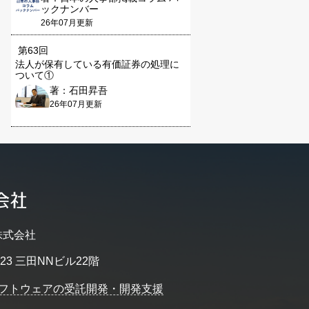
ックナンバー
26年07月更新
第63回
法人が保有している有価証券の処理に
ついて①
著：石田昇吾
26年07月更新
株式会社
23 三田NNビル22階
フトウェアの受託開発・開発支援