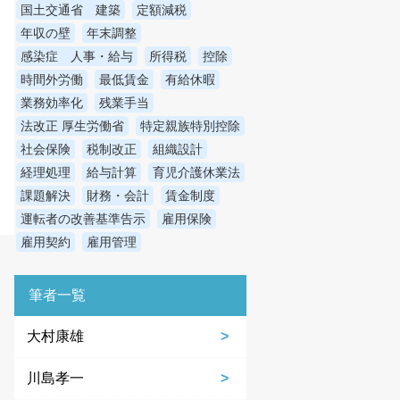
国土交通省 建築
定額減税
年収の壁
年末調整
感染症 人事・給与
所得税
控除
時間外労働
最低賃金
有給休暇
業務効率化
残業手当
法改正 厚生労働省
特定親族特別控除
社会保険
税制改正
組織設計
経理処理
給与計算
育児介護休業法
課題解決
財務・会計
賃金制度
運転者の改善基準告示
雇用保険
雇用契約
雇用管理
筆者一覧
大村康雄
川島孝一