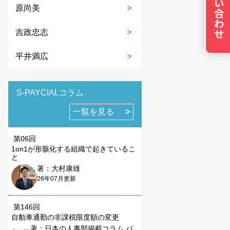
原尚美
吉政忠志
平井満広
の設定で保存する
S-PAYCIALコラム
一覧を見る
第06回
1on1が形骸化する組織で起きているこ
と
著：大村康雄
26年07月更新
第146回
自動車通勤の非課税限度額の変更
著：日本の人事部掲載コラム バ