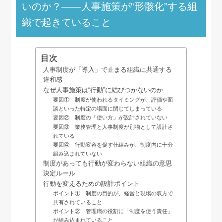
いのか？——人事施策が“形骸化”する組
織で起きていること
目次
人事制度が「導入」で止まる組織に共通する
違和感
なぜ人事施策は“行動”に結びつかないのか
要因① 制度が使われるタイミングが、評価や面
談といった特定の場面に閉じてしまっている
要因② 制度の「使い方」が設計されていない
要因③ 業務管理と人事制度が別物として設計さ
れている
要因④ 行動変容を促す仕組みが、制度内に十分
組み込まれていない
制度があっても行動が変わらない組織の意思
決定ルール
行動を変えるための設計ポイント
ポイント① 制度の目的が、経営と現場の双方で
共有されていること
ポイント② 管理職の役割に「制度を使う責任」
が組み込まれていること