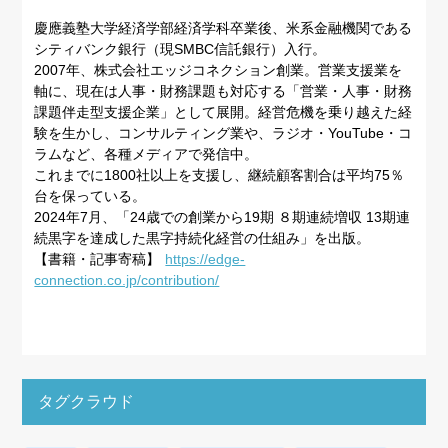
慶應義塾大学経済学部経済学科卒業後、米系金融機関である
シティバンク銀行（現SMBC信託銀行）入行。
2007年、株式会社エッジコネクション創業。営業支援業を
軸に、現在は人事・財務課題も対応する「営業・人事・財務
課題伴走型支援企業」として展開。経営危機を乗り越えた経
験を生かし、コンサルティング業や、ラジオ・YouTube・コ
ラムなど、各種メディアで発信中。
これまでに1800社以上を支援し、継続顧客割合は平均75％
台を保っている。
2024年7月、「24歳での創業から19期 ８期連続増収 13期連
続黒字を達成した黒字持続化経営の仕組み」を出版。
【書籍・記事寄稿】
https://edge-
connection.co.jp/contribution/
タグクラウド