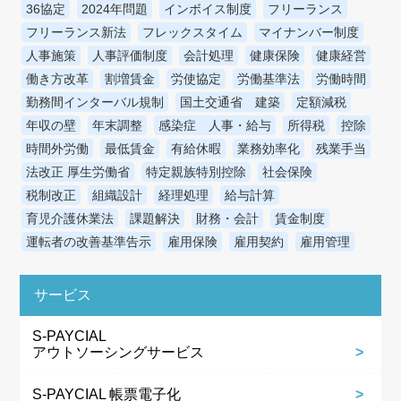
36協定
2024年問題
インボイス制度
フリーランス
フリーランス新法
フレックスタイム
マイナンバー制度
人事施策
人事評価制度
会計処理
健康保険
健康経営
働き方改革
割増賃金
労使協定
労働基準法
労働時間
勤務間インターバル規制
国土交通省 建築
定額減税
年収の壁
年末調整
感染症 人事・給与
所得税
控除
時間外労働
最低賃金
有給休暇
業務効率化
残業手当
法改正 厚生労働省
特定親族特別控除
社会保険
税制改正
組織設計
経理処理
給与計算
育児介護休業法
課題解決
財務・会計
賃金制度
運転者の改善基準告示
雇用保険
雇用契約
雇用管理
サービス
S-PAYCIAL
アウトソーシングサービス
S-PAYCIAL 帳票電子化