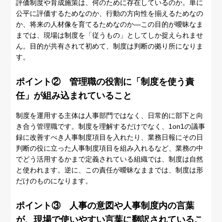
評価制度や育成施策は、何のために存在しているのか。単に
公平に評価するためなのか、行動の方向性を揃えるためなの
か、将来の人材像を育てるためなのか―この目的が曖昧なま
までは、現場は制度を「従うもの」としてしか捉えられませ
ん。目的が共有されて初めて、制度は判断の拠り所になりま
す。
ポイント② 管理職の役割に「制度を使う責
任」が組み込まれていること
制度を運用する主体は人事部門ではなく、日常的に部下と向
き合う管理職です。制度を理解するだけでなく、1on1の議事
録に改善すべき人事制度項目を入れたり、業務日報にその日
判断の役に立った人事制度項目を組み入れるなど、業務の中
でどう活用するかまで定義されている組織では、制度は自然
と使われます。逆に、この責任が曖昧なままでは、制度は形
だけのものになります。
ポイント③ 人事の意図や人事制度内の言葉
が、現場で使いやすい言葉に翻訳されているこ