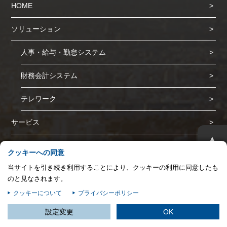
HOME
プライバシー情報
お客様が当サイトを訪れると、ブラウザに情報が保存される、またはブラウ
ソリューション
ザに保存された情報が取得されることがあります。情報の主な保存先は
Cookie であり、対象となるのはサイト訪問者に関する情報、サイト訪問者
人事・給与・勤怠システム
による設定、デバイス情報などです。これらの情報はサイトを正常に機能さ
せる目的を中心に使われます。個人を直接特定できる情報が保存されること
財務会計システム
は通常ありませんが、Web サイトのパーソナライズに使われることはあり
ます。鈴与シンワートではプライバシーの権利を尊重しており、一部の
Cookie については有効化を拒否できるよう配慮しています。各カテゴリを
テレワーク
クリックすることで、それらの Cookie に関する詳細を確認し、当サイトに
おけるデフォルト設定を変更できます。ただし、一部の Cookie を無効化し
サービス
た場合、サイトの利用やサービスの利用に影響が出る可能性があります。
詳
不可欠な Cookie
▲
細情報
S-PAYCIAL アウトソーシングサービス
パフォーマンス Cookie
クッキーへの同意
当サイトを引き続き利用することにより、クッキーの利用に同意したも
S-PAYCIAL 帳票電子化
ターゲティング Cookie
のと見なされます。
奉行シリーズ
クッキーについて
プライバシーポリシー
この設定で保存する
設定変更
OK
STAFFBRAIN