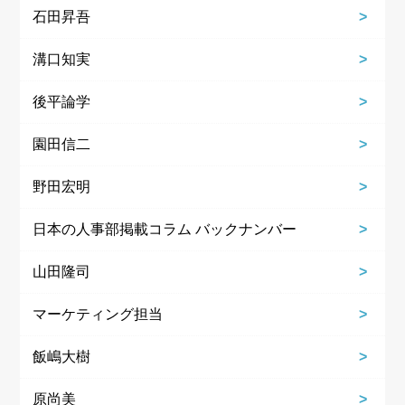
石田昇吾
溝口知実
後平論学
園田信二
野田宏明
日本の人事部掲載コラム バックナンバー
山田隆司
マーケティング担当
飯嶋大樹
原尚美