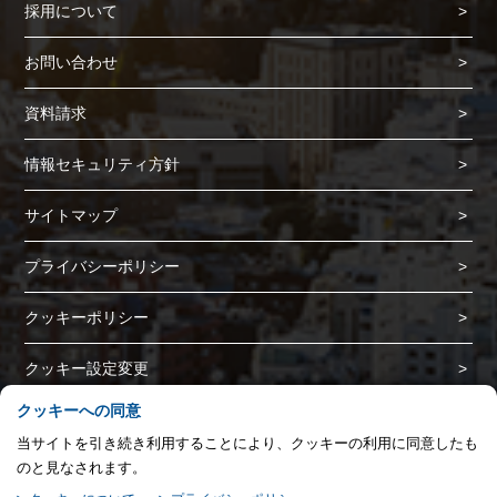
採用について
プライバシー情報
お問い合わせ
プライバシー情報
資料請求
お客様が当サイトを訪れると、ブラウザに情報が保存される、またはブラウ
ザに保存された情報が取得されることがあります。情報の主な保存先は
情報セキュリティ方針
Cookie であり、対象となるのはサイト訪問者に関する情報、サイト訪問者
による設定、デバイス情報などです。これらの情報はサイトを正常に機能さ
サイトマップ
せる目的を中心に使われます。個人を直接特定できる情報が保存されること
は通常ありませんが、Web サイトのパーソナライズに使われることはあり
プライバシーポリシー
ます。鈴与シンワートではプライバシーの権利を尊重しており、一部の
Cookie については有効化を拒否できるよう配慮しています。各カテゴリを
クリックすることで、それらの Cookie に関する詳細を確認し、当サイトに
クッキーポリシー
おけるデフォルト設定を変更できます。ただし、一部の Cookie を無効化し
た場合、サイトの利用やサービスの利用に影響が出る可能性があります。
詳
不可欠な Cookie
クッキー設定変更
細情報
パフォーマンス Cookie
クッキーへの同意
Copyright (C) SUZUYO SHINWART CORPORATION. All Rights Reserved.
当サイトを引き続き利用することにより、クッキーの利用に同意したも
ターゲティング Cookie
のと見なされます。
▲