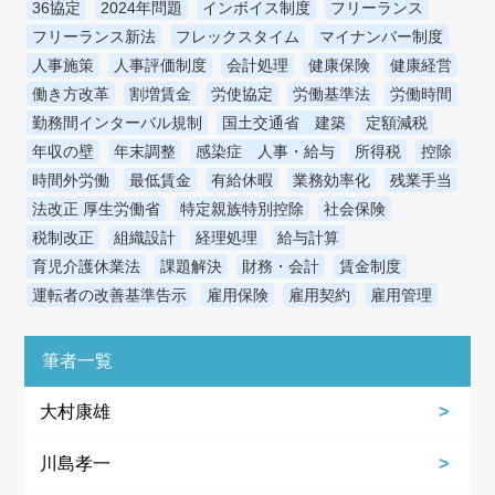
36協定
2024年問題
インボイス制度
フリーランス
フリーランス新法
フレックスタイム
マイナンバー制度
人事施策
人事評価制度
会計処理
健康保険
健康経営
働き方改革
割増賃金
労使協定
労働基準法
労働時間
勤務間インターバル規制
国土交通省 建築
定額減税
年収の壁
年末調整
感染症 人事・給与
所得税
控除
時間外労働
最低賃金
有給休暇
業務効率化
残業手当
法改正 厚生労働省
特定親族特別控除
社会保険
税制改正
組織設計
経理処理
給与計算
育児介護休業法
課題解決
財務・会計
賃金制度
運転者の改善基準告示
雇用保険
雇用契約
雇用管理
筆者一覧
大村康雄
川島孝一