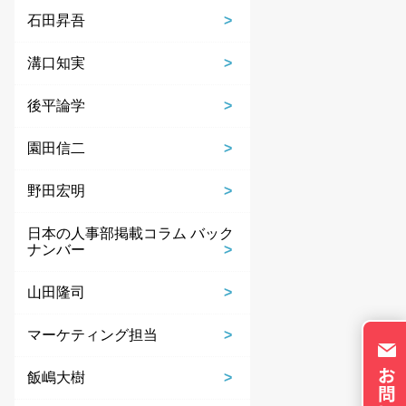
ie の確認と管理
石田昇吾
溝口知実
後平論学
園田信二
保存される、またはブ
ます。情報の主な保存
野田宏明
者に関する情報、サイト
らの情報はサイトを正
日本の人事部掲載コラム バック
直接特定できる情報が
ナンバー
トのパーソナライズに使
イバシーの権利を尊重
山田隆司
否できるよう配慮してい
okie に関する詳細
マーケティング担当
更できます。ただし、
やサービスの利用に影響
飯嶋大樹