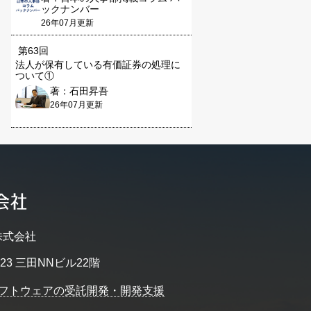
ックナンバー
26年07月更新
第63回
法人が保有している有価証券の処理に
ついて①
著：石田昇吾
26年07月更新
株式会社
23 三田NNビル22階
フトウェアの受託開発・開発支援