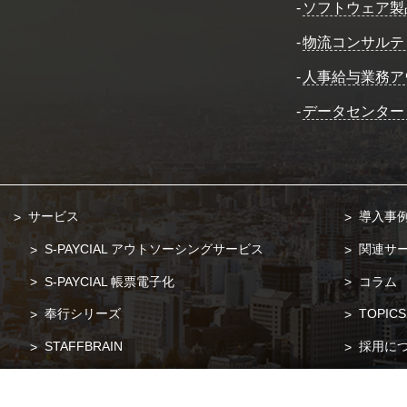
-
ソフトウェア製
-
物流コンサルテ
-
人事給与業務ア
-
データセンター
サービス
導入事
S-PAYCIAL アウトソーシングサービス
関連サ
S-PAYCIAL 帳票電子化
コラム
奉行シリーズ
TOPICS
STAFFBRAIN
採用に
POSITIVE
お問い