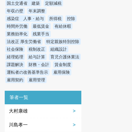
国土交通省 建築
定額減税
年収の壁
年末調整
感染症 人事・給与
所得税
控除
時間外労働
最低賃金
有給休暇
業務効率化
残業手当
法改正 厚生労働省
特定親族特別控除
社会保険
税制改正
組織設計
経理処理
給与計算
育児介護休業法
課題解決
財務・会計
賃金制度
運転者の改善基準告示
雇用保険
雇用契約
雇用管理
筆者一覧
大村康雄
川島孝一