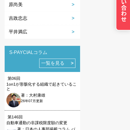
原尚美
吉政忠志
平井満広
の設定で保存する
S-PAYCIALコラム
一覧を見る
第06回
1on1が形骸化する組織で起きているこ
と
著：大村康雄
26年07月更新
第146回
自動車通勤の非課税限度額の変更
著：日本の人事部掲載コラム バ