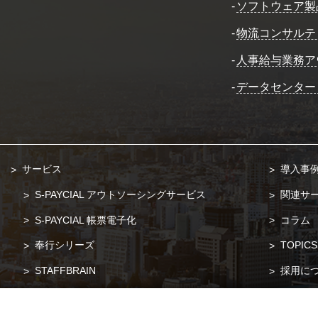
-
ソフトウェア製
-
物流コンサルテ
-
人事給与業務ア
-
データセンター
サービス
導入事
S-PAYCIAL アウトソーシングサービス
関連サ
S-PAYCIAL 帳票電子化
コラム
奉行シリーズ
TOPICS
STAFFBRAIN
採用に
POSITIVE
お問い