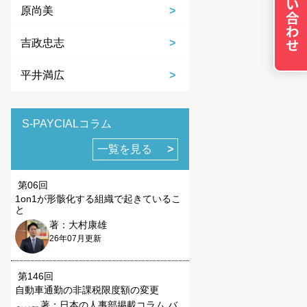
原尚美
吉政忠志
平井満広
の設定で保存する
S-PAYCIALコラム
一覧を見る
第06回
1on1が形骸化する組織で起きているこ
と
著：大村康雄
26年07月更新
第146回
自動車通勤の非課税限度額の変更
著：日本の人事部掲載コラム バ