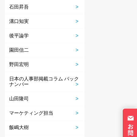
ie の確認と管理
石田昇吾
溝口知実
後平論学
園田信二
保存される、またはブ
ます。情報の主な保存
野田宏明
者に関する情報、サイト
らの情報はサイトを正
日本の人事部掲載コラム バック
直接特定できる情報が
ナンバー
トのパーソナライズに使
イバシーの権利を尊重
山田隆司
否できるよう配慮してい
okie に関する詳細
マーケティング担当
更できます。ただし、
やサービスの利用に影響
飯嶋大樹