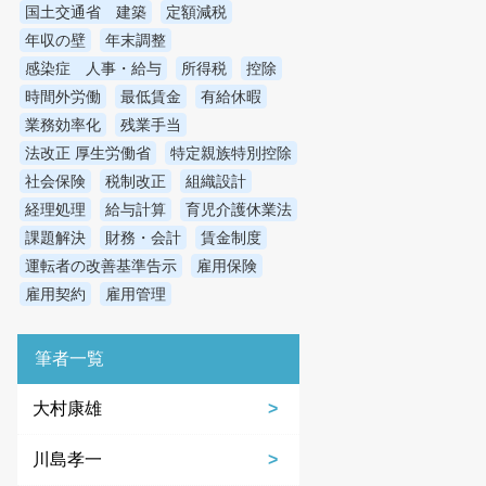
国土交通省 建築
定額減税
年収の壁
年末調整
感染症 人事・給与
所得税
控除
時間外労働
最低賃金
有給休暇
業務効率化
残業手当
法改正 厚生労働省
特定親族特別控除
社会保険
税制改正
組織設計
経理処理
給与計算
育児介護休業法
課題解決
財務・会計
賃金制度
運転者の改善基準告示
雇用保険
雇用契約
雇用管理
筆者一覧
大村康雄
川島孝一