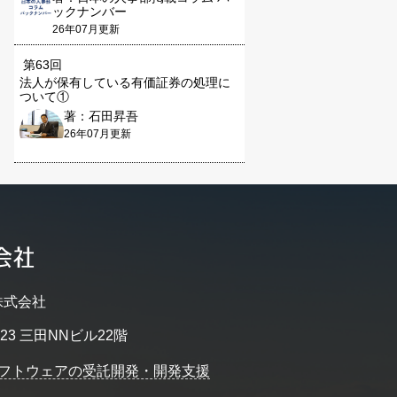
ックナンバー
26年07月更新
第63回
法人が保有している有価証券の処理に
ついて①
著：石田昇吾
26年07月更新
株式会社
23 三田NNビル22階
フトウェアの受託開発・開発支援