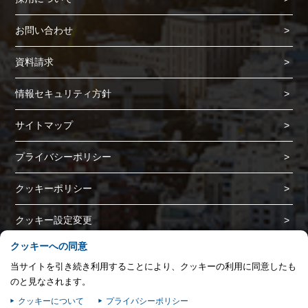
プライバシー情報
お問い合わせ
プライバシー情報
資料請求
お客様が当サイトを訪れると、ブラウザに情報が保存される、またはブラウ
ザに保存された情報が取得されることがあります。情報の主な保存先は
情報セキュリティ方針
Cookie であり、対象となるのはサイト訪問者に関する情報、サイト訪問者
による設定、デバイス情報などです。これらの情報はサイトを正常に機能さ
サイトマップ
せる目的を中心に使われます。個人を直接特定できる情報が保存されること
は通常ありませんが、Web サイトのパーソナライズに使われることはあり
プライバシーポリシー
ます。鈴与シンワートではプライバシーの権利を尊重しており、一部の
Cookie については有効化を拒否できるよう配慮しています。各カテゴリを
クリックすることで、それらの Cookie に関する詳細を確認し、当サイトに
クッキーポリシー
おけるデフォルト設定を変更できます。ただし、一部の Cookie を無効化し
た場合、サイトの利用やサービスの利用に影響が出る可能性があります。
詳
不可欠な Cookie
クッキー設定変更
細情報
パフォーマンス Cookie
クッキーへの同意
Copyright (C) SUZUYO SHINWART CORPORATION. All Rights Reserved.
当サイトを引き続き利用することにより、クッキーの利用に同意したも
ターゲティング Cookie
のと見なされます。
▲
クッキーについて
プライバシーポリシー