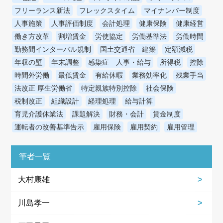
フリーランス新法
フレックスタイム
マイナンバー制度
人事施策
人事評価制度
会計処理
健康保険
健康経営
働き方改革
割増賃金
労使協定
労働基準法
労働時間
勤務間インターバル規制
国土交通省 建築
定額減税
年収の壁
年末調整
感染症 人事・給与
所得税
控除
時間外労働
最低賃金
有給休暇
業務効率化
残業手当
法改正 厚生労働省
特定親族特別控除
社会保険
税制改正
組織設計
経理処理
給与計算
育児介護休業法
課題解決
財務・会計
賃金制度
運転者の改善基準告示
雇用保険
雇用契約
雇用管理
筆者一覧
大村康雄
川島孝一