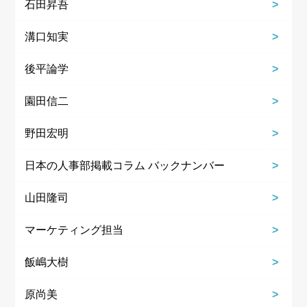
石田昇吾
溝口知実
後平論学
園田信二
野田宏明
日本の人事部掲載コラム バックナンバー
山田隆司
マーケティング担当
飯嶋大樹
原尚美