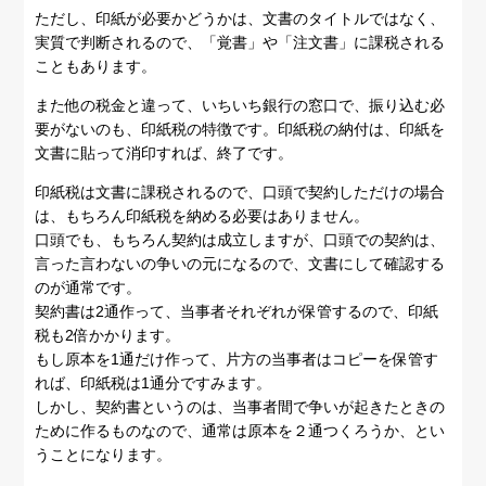
ただし、印紙が必要かどうかは、文書のタイトルではなく、
実質で判断されるので、「覚書」や「注文書」に課税される
こともあります。
また他の税金と違って、いちいち銀行の窓口で、振り込む必
要がないのも、印紙税の特徴です。印紙税の納付は、印紙を
文書に貼って消印すれば、終了です。
印紙税は文書に課税されるので、口頭で契約しただけの場合
は、もちろん印紙税を納める必要はありません。
口頭でも、もちろん契約は成立しますが、口頭での契約は、
言った言わないの争いの元になるので、文書にして確認する
のが通常です。
契約書は2通作って、当事者それぞれが保管するので、印紙
税も2倍かかります。
もし原本を1通だけ作って、片方の当事者はコピーを保管す
れば、印紙税は1通分ですみます。
しかし、契約書というのは、当事者間で争いが起きたときの
ために作るものなので、通常は原本を２通つくろうか、とい
うことになります。