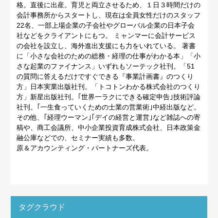
格。直後に出産。育児と両立させるため、１日３時間だけの
会計事務所からスタートし、現在は全員女性だけのスタッフ
22名、一部上場企業の子会社やグローバル企業の日本子会
社などをクライアントにもつ。 ミャンマーに会計サービス
の会社を設立し、海外進出支援にも力をいれている。 著書
に「小さな会社のための総務・経理の仕事がわかる本」「小
さな起業のファイナンス」いずれもソーテック社刊。「51
の質問に答えるだけですぐできる『事業計画書』のつくり
方」日本実業出版社刊。「トコトンわかる株式会社のつくり
方」新星出版社刊。｢世界一ラクにできる確定申告｣技術評論
社刊。｢一生食っていくための士業の営業術｣中経出版など。
その他、｢経理ウーマン｣｢デイの経営と運営｣など雑誌への寄
稿や、商工会議所、中小企業投資育成株式会社、日本政策金
融公庫などでの、セミナー実績も多数。
原＆アカウンティング・パートナーズ代表。
タグクラウド