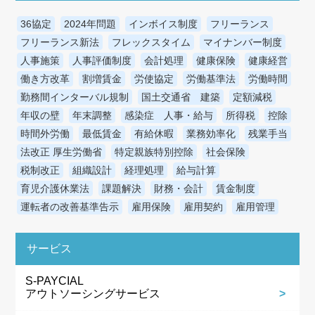
36協定
2024年問題
インボイス制度
フリーランス
フリーランス新法
フレックスタイム
マイナンバー制度
人事施策
人事評価制度
会計処理
健康保険
健康経営
働き方改革
割増賃金
労使協定
労働基準法
労働時間
勤務間インターバル規制
国土交通省 建築
定額減税
年収の壁
年末調整
感染症 人事・給与
所得税
控除
時間外労働
最低賃金
有給休暇
業務効率化
残業手当
法改正 厚生労働省
特定親族特別控除
社会保険
税制改正
組織設計
経理処理
給与計算
育児介護休業法
課題解決
財務・会計
賃金制度
運転者の改善基準告示
雇用保険
雇用契約
雇用管理
サービス
S-PAYCIAL
アウトソーシングサービス