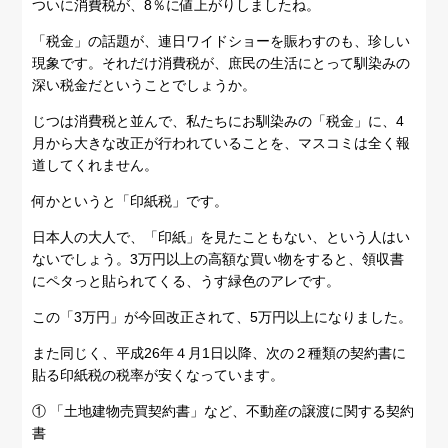
ついに消費税が、8％に値上がりしましたね。
「税金」の話題が、連日ワイドショーを賑わすのも、珍しい
現象です。それだけ消費税が、庶民の生活にとって馴染みの
深い税金だということでしょうか。
じつは消費税と並んで、私たちにお馴染みの「税金」に、4
月から大きな改正が行われていることを、マスコミは全く報
道してくれません。
何かというと「印紙税」です。
日本人の大人で、「印紙」を見たこともない、という人はい
ないでしょう。3万円以上の高額な買い物をすると、領収書
にペタっと貼られてくる、うす緑色のアレです。
この「3万円」が今回改正されて、5万円以上になりました。
また同じく、平成26年４月1日以降、次の２種類の契約書に
貼る印紙税の税率が安くなっています。
① 「土地建物売買契約書」など、不動産の譲渡に関する契約
書