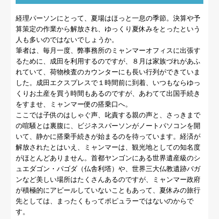
経理パーソンにとって、夏場はほっと一息の季節。決算や予
算策定の作業から解放され、ゆっくり夏休みをとったという
人も多いのではないでしょうか。
筆者は、毎月一度、弊事務所のミャンマーオフィスに出張す
るために、成田を利用するのですが、８月は家族づれがあふ
れていて、荷物検査のカウンターにも長い行列ができていま
した。成田エクスプレスで１時間前に到着、いつもならゆっ
くりお土産を買う時間もあるのですが、あわてて出国手続き
をすませ、ミャンマー便の搭乗口へ。
ここでは子供のはしゃぐ声、叱責する親の声と、さっきまで
の喧騒とは裏腹に、ビジネスパーソンがノートパソコンを開
いて、静かに搭乗手続きが始まるのを待っています。経済が
解放されたとはいえ、ミャンマーは、観光地としての知名度
がほとんどありません。首都ヤンゴンにある世界遺産級のシ
ュエダゴン・パゴダ（仏舎利塔）や、世界三大仏教遺跡バガ
ンなど美しい場所はたくさんあるのですが、ミャンマー政府
が積極的にアピールしていないこともあって、夏休みの旅行
先としては、まったくもってポピュラーではないのからで
す。