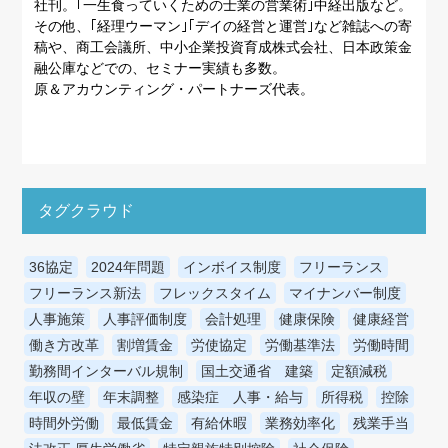
社刊。｢一生食っていくための士業の営業術｣中経出版など。
その他、｢経理ウーマン｣｢デイの経営と運営｣など雑誌への寄
稿や、商工会議所、中小企業投資育成株式会社、日本政策金
融公庫などでの、セミナー実績も多数。
原＆アカウンティング・パートナーズ代表。
タグクラウド
36協定
2024年問題
インボイス制度
フリーランス
フリーランス新法
フレックスタイム
マイナンバー制度
人事施策
人事評価制度
会計処理
健康保険
健康経営
働き方改革
割増賃金
労使協定
労働基準法
労働時間
勤務間インターバル規制
国土交通省 建築
定額減税
年収の壁
年末調整
感染症 人事・給与
所得税
控除
時間外労働
最低賃金
有給休暇
業務効率化
残業手当