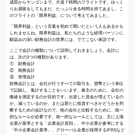
成田からヤンゴンまで、片道７時間のフライトです。ゆっく
りお昼寝をしてもまだ、たっぷり余る時間を持てあまし、こ
のフライトの「限界利益」について考えてみました。
「限界利益」という言葉を初めて聞いたという人もあるかも
しれませんね。限界利益は、私たちのような経理パーソンに
馴染みの深い財務会計の世界には、でてこない単語です。
ここで会計の種類について説明しておきましょう。会計に
は、次の3つの種類があります。
① 財務会計
② 税務会計
③ 管理会計
財務会計とは、会社が行うすべての取引を、貨幣という単位
で記録し、集計することをいいます。株主のために、会社の
価値を測定するのが目的です。出資した資金が増えているの
か、減っているのか、または新たに投資すべきかどうかを判
断するための会計なので、他の会社と比較するために、統一
的なルールが必要です。統一的なルールとしては、主に上場
企業が基準とする「企業会計原則」、中小企業が参考にする
「中小企業会計基準」、グローバル企業が採用するIFRSなど