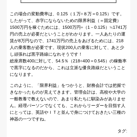
この場合の変動費率は、0.125（１万÷８万＝0.125）です。
したがって、赤字にならないための限界利益（＝固定費）
1500万円を稼ぐためには、1500万円÷（1－0.125）≒1741万
円の売上が必要だということがわかります。一人あたりの運
賃が8万円なので、1741万円の売上をあげるためには、218
人の乗客数が必要です。現状200人の乗客に対して、あと少
し頑張れば黒字路線になれそうです！
総座席数400に対して、54.5％（218÷400＝0.545）の稼働率
で黒字になるのだから、これは立派な優良路線だということ
になります。
このように、「限界利益」をつかうと、財務会計では把握で
きなかったものが見えてきます。管理会計は、高校や大学の
一般教養で教えないので、あまり私たちに馴染みがありませ
ん。経理パーソンでなくても、これからリーダーを目指す人
にとっては、英語やＩＴと並んで身につけておきたい三種の
神器の一つですね。
タグ: