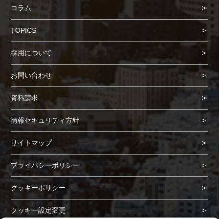
コラム
TOPICS
Cookie の確認と管理
採用について
プライバシー情報
お問い合わせ
プライバシー情報
資料請求
お客様が当サイトを訪れると、ブラウザに情報が保存される、またはブラウ
ザに保存された情報が取得されることがあります。情報の主な保存先は
情報セキュリティ方針
Cookie であり、対象となるのはサイト訪問者に関する情報、サイト訪問者
による設定、デバイス情報などです。これらの情報はサイトを正常に機能さ
サイトマップ
せる目的を中心に使われます。個人を直接特定できる情報が保存されること
は通常ありませんが、Web サイトのパーソナライズに使われることはあり
プライバシーポリシー
ます。鈴与シンワートではプライバシーの権利を尊重しており、一部の
Cookie については有効化を拒否できるよう配慮しています。各カテゴリを
クリックすることで、それらの Cookie に関する詳細を確認し、当サイトに
クッキーポリシー
おけるデフォルト設定を変更できます。ただし、一部の Cookie を無効化し
た場合、サイトの利用やサービスの利用に影響が出る可能性があります。
詳
不可欠な Cookie
クッキー設定変更
細情報