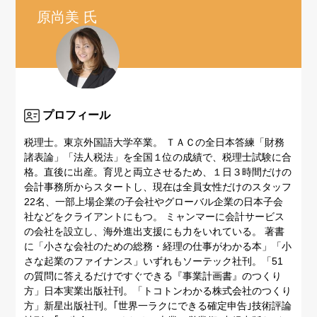
原尚美 氏
プロフィール
税理士。東京外国語大学卒業。 ＴＡＣの全日本答練「財務
諸表論」「法人税法」を全国１位の成績で、税理士試験に合
格。直後に出産。育児と両立させるため、１日３時間だけの
会計事務所からスタートし、現在は全員女性だけのスタッフ
22名、一部上場企業の子会社やグローバル企業の日本子会
社などをクライアントにもつ。 ミャンマーに会計サービス
の会社を設立し、海外進出支援にも力をいれている。 著書
に「小さな会社のための総務・経理の仕事がわかる本」「小
さな起業のファイナンス」いずれもソーテック社刊。「51
の質問に答えるだけですぐできる『事業計画書』のつくり
方」日本実業出版社刊。「トコトンわかる株式会社のつくり
方」新星出版社刊。｢世界一ラクにできる確定申告｣技術評論