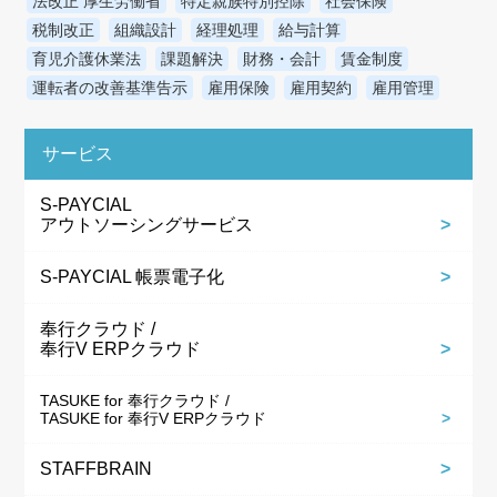
法改正 厚生労働省
特定親族特別控除
社会保険
税制改正
組織設計
経理処理
給与計算
育児介護休業法
課題解決
財務・会計
賃金制度
運転者の改善基準告示
雇用保険
雇用契約
雇用管理
サービス
S-PAYCIAL
アウトソーシングサービス
S-PAYCIAL 帳票電子化
奉行クラウド /
奉行V ERPクラウド
TASUKE for 奉行クラウド /
TASUKE for 奉行V ERPクラウド
STAFFBRAIN