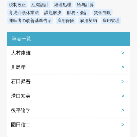
税制改正
組織設計
経理処理
給与計算
育児介護休業法
課題解決
財務・会計
賃金制度
運転者の改善基準告示
雇用保険
雇用契約
雇用管理
筆者一覧
大村康雄
川島孝一
石田昇吾
溝口知実
後平論学
園田信二