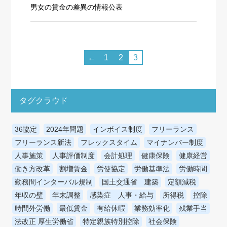
男女の賃金の差異の情報公表
投
稿
の
←
1
2
3
ペ
ー
ジ
送
り
タグクラウド
36協定
2024年問題
インボイス制度
フリーランス
フリーランス新法
フレックスタイム
マイナンバー制度
人事施策
人事評価制度
会計処理
健康保険
健康経営
働き方改革
割増賃金
労使協定
労働基準法
労働時間
勤務間インターバル規制
国土交通省 建築
定額減税
年収の壁
年末調整
感染症 人事・給与
所得税
控除
時間外労働
最低賃金
有給休暇
業務効率化
残業手当
法改正 厚生労働省
特定親族特別控除
社会保険