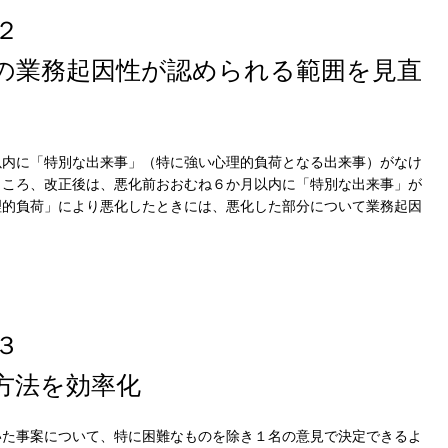
２
業務起因性が認められる範囲を見直
以内に「特別な出来事」（特に強い心理的負荷となる出来事）がなけ
Cook
ところ、改正後は、悪化前おおむね６か月以内に「特別な出来事」が
理的負荷」により悪化したときには、悪化した部分について業務起因
プライバシー情報
お客様が当サイトを訪れると、ブラウザに情報が
３
kie
ラウザに保存された情報が取得されることがあり
法を効率化
先は Cookie であり、対象となるのはサイト訪問
訪問者による設定、デバイス情報などです。これ
kie
常に機能させる目的を中心に使われます。個人を
いた事案について、特に困難なものを除き１名の意見で決定できるよ