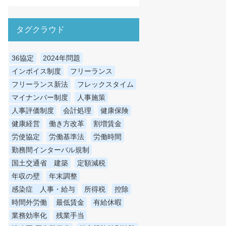
タグクラウド
36協定
2024年問題
インボイス制度
フリーランス
フリーランス新法
フレックスタイム
マイナンバー制度
人事施策
人事評価制度
会計処理
健康保険
健康経営
働き方改革
割増賃金
労使協定
労働基準法
労働時間
勤務間インターバル規制
国土交通省 建築
定額減税
年収の壁
年末調整
感染症 人事・給与
所得税
控除
時間外労働
最低賃金
有給休暇
業務効率化
残業手当