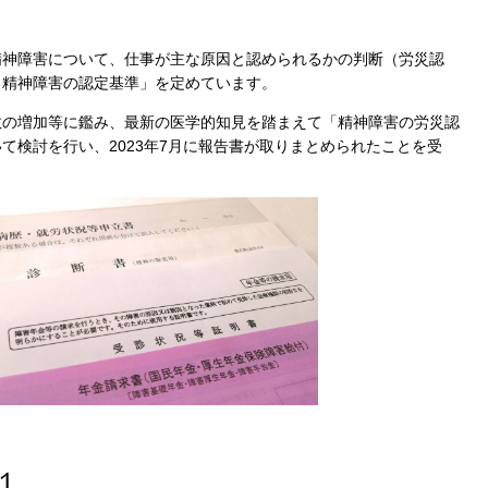
精神障害について、仕事が主な原因と認められるかの判断（労災認
る精神障害の認定基準」を定めています。
数の増加等に鑑み、最新の医学的知見を踏まえて「精神障害の労災認
いて検討を行い、
2023
年
7
月に報告書が取りまとめられたことを受
。
１