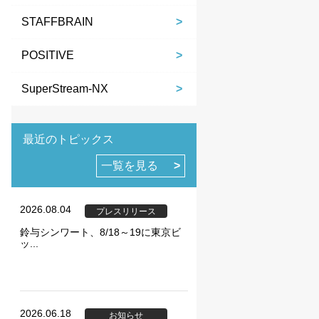
STAFFBRAIN
POSITIVE
SuperStream-NX
ie の確認と管理
最近のトピックス
一覧を見る
2026.08.04
プレスリリース
鈴与シンワート、8/18～19に東京ビ
保存される、またはブ
ッ...
ます。情報の主な保存
者に関する情報、サイト
らの情報はサイトを正
直接特定できる情報が
2026.06.18
お知らせ