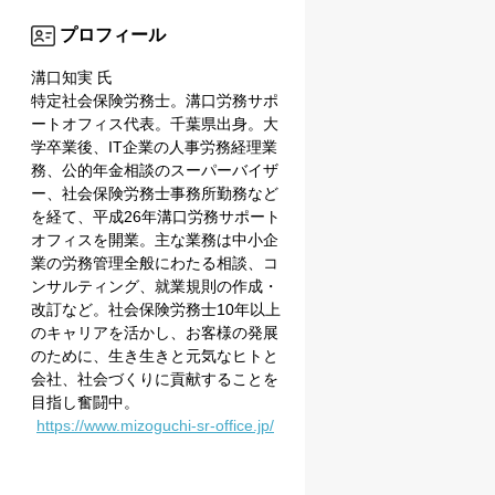
プロフィール
溝口知実 氏
特定社会保険労務士。溝口労務サポ
ートオフィス代表。千葉県出身。大
学卒業後、IT企業の人事労務経理業
務、公的年金相談のスーパーバイザ
ー、社会保険労務士事務所勤務など
を経て、平成26年溝口労務サポート
オフィスを開業。主な業務は中小企
業の労務管理全般にわたる相談、コ
ンサルティング、就業規則の作成・
改訂など。社会保険労務士10年以上
のキャリアを活かし、お客様の発展
のために、生き生きと元気なヒトと
会社、社会づくりに貢献することを
目指し奮闘中。
https://www.mizoguchi-sr-office.jp/