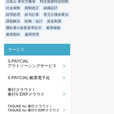
法改正 厚生労働省
特定親族特別控除
社会保険
税制改正
組織設計
経理処理
給与計算
育児介護休業法
課題解決
財務・会計
賃金制度
運転者の改善基準告示
雇用保険
雇用契約
雇用管理
サービス
S-PAYCIAL
アウトソーシングサービス
S-PAYCIAL 帳票電子化
奉行クラウド /
奉行V ERPクラウド
TASUKE for 奉行クラウド /
TASUKE for 奉行V ERPクラウド