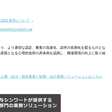
保存されることは通常ありませんが、Web サイ
われることはあります。鈴与シンワートではプラ
しており、一部の Cookie については有効化を拒
ます。各カテゴリをクリックすることで、それらの Co
の認定基準について
」
を確認し、当サイトにおけるデフォルト設定を変
一部の Cookie を無効化した場合、サイトの利用
01000/001140929.pdf
が出る可能性があります。
詳細情報
より、より適切な認定、審査の迅速化、請求の容易化を図るものとな
の原因となる心理的負荷の具体例を認識し、職場環境の向上に取り組
こ
る人事・給与・勤怠業務と財務・会計業務ソリューションはこちら