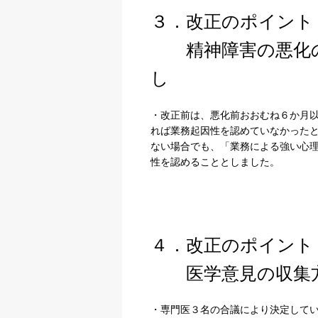
３．改正のポイント
精神障害の悪化の
し
・改正前は、悪化前おおむね６か月
れば業務起因性を認めていなかった
ない場合でも、「業務による強い心
性を認めることとしました。
プライバシー情報
不可欠な Cookie
４．改正のポイント
パフォーマンス Coo
医学意見の収集方
ターゲティング Coo
・専門医３名の合議により決定して