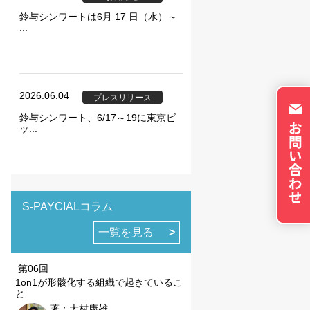
トのパーソナライズに使
鈴与シンワートは6月 17 日（水）～
イバシーの権利を尊重
...
否できるよう配慮してい
okie に関する詳細
更できます。ただし、
やサービスの利用に影響
2026.06.04
プレスリリース
鈴与シンワート、6/17～19に東京ビ
ッ...
の設定で保存する
S-PAYCIALコラム
一覧を見る
第06回
1on1が形骸化する組織で起きているこ
と
著：大村康雄