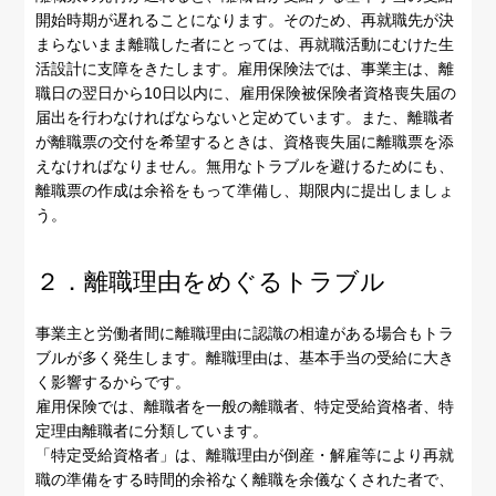
開始時期が遅れることになります。そのため、再就職先が決
まらないまま離職した者にとっては、再就職活動にむけた生
活設計に支障をきたします。雇用保険法では、事業主は、離
職日の翌日から10日以内に、雇用保険被保険者資格喪失届の
届出を行わなければならないと定めています。また、離職者
が離職票の交付を希望するときは、資格喪失届に離職票を添
えなければなりません。無用なトラブルを避けるためにも、
離職票の作成は余裕をもって準備し、期限内に提出しましょ
う。
２．離職理由をめぐるトラブル
事業主と労働者間に離職理由に認識の相違がある場合もトラ
ブルが多く発生します。離職理由は、基本手当の受給に大き
く影響するからです。
雇用保険では、離職者を一般の離職者、特定受給資格者、特
定理由離職者に分類しています。
「特定受給資格者」は、離職理由が倒産・解雇等により再就
職の準備をする時間的余裕なく離職を余儀なくされた者で、