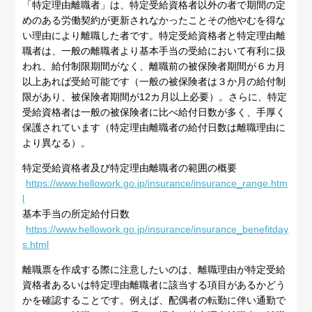
「特定理由離職者」は、特定受給資格者以外の者で期間の定
めのある労働契約が更新されなかったことその他やむを得な
い理由により離職した者です。特定受給資格者と特定理由離
職者は、一般の離職者より基本手当の受給において有利に扱
われ、給付制限期間がなく、離職前の被保険者期間が６カ月
以上あれば受給可能です（一般の被保険者は３か月の給付制
限があり、被保険者期間が12カ月以上必要）。さらに、特定
受給資格者は一般の被保険者に比べ給付日数が多く、手厚く
保護されています（特定理由離職者の給付日数は離職理由に
より異なる）。
特定受給資格者及び特定理由離職者の範囲の概要
https://www.hellowork.go.jp/insurance/insurance_range.htm
l
基本手当の所定給付日数
https://www.hellowork.go.jp/insurance/insurance_benefitday
s.html
離職票を作成する際に注意したいのは、離職理由が特定受給
資格者あるいは特定理由離職者に該当する項目があるかどう
かを確認することです。例えば、配偶者の転勤に伴い通勤で