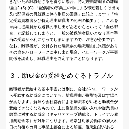
きないため離職せざるを得ない場合、特定理由離職者の離職
理由2-(5)-(G) 「配偶者の事業主の命による転勤若しくは出向
又は配偶者の再就職に伴う別居の回避」に該当します（「特
定受給資格者及び特定理由離職者の範囲の概要」）。これを
単純に従業員から退職の申し出があるからといって「自己都
合」と記載してしまうと、一般の被保険者扱いとなり基本手
当の受給が不利になってしまいますので、注意が必要です。
なお、離職者が、交付された離職票の離職理由に異議があり
その旨をハローワークに申し出た場合、ハローワークが事実
関係を調査し、離職理由を判定することになります。
３．助成金の受給をめぐるトラブル
離職者が受給する基本手当とは別に、会社がハローワークか
ら受給する助成金についても、離職理由が影響を及ぼす場合
があります。解雇や会社都合による離職者がいると助成金が
受給できなくなるもので、主に従業員の雇い入れや従業員の
教育に対する助成金（キャリアアップ助成金、トライアル雇
用奨励金等）が対象になります。通常は対象労働者の雇入れ
日の前後６カ月に事業主都合による解雇、退職勧奨がある