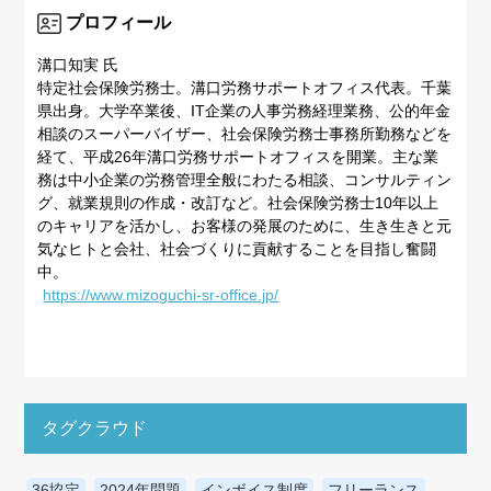
プロフィール
溝口知実 氏
特定社会保険労務士。溝口労務サポートオフィス代表。千葉
県出身。大学卒業後、IT企業の人事労務経理業務、公的年金
相談のスーパーバイザー、社会保険労務士事務所勤務などを
経て、平成26年溝口労務サポートオフィスを開業。主な業
務は中小企業の労務管理全般にわたる相談、コンサルティン
グ、就業規則の作成・改訂など。社会保険労務士10年以上
のキャリアを活かし、お客様の発展のために、生き生きと元
気なヒトと会社、社会づくりに貢献することを目指し奮闘
中。
https://www.mizoguchi-sr-office.jp/
タグクラウド
36協定
2024年問題
インボイス制度
フリーランス