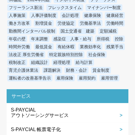
フリーランス新法
フレックスタイム
マイナンバー制度
人事施策
人事評価制度
会計処理
健康保険
健康経営
働き方改革
割増賃金
労使協定
労働基準法
労働時間
勤務間インターバル規制
国土交通省 建築
定額減税
年収の壁
年末調整
感染症 人事・給与
所得税
控除
時間外労働
最低賃金
有給休暇
業務効率化
残業手当
法改正 厚生労働省
特定親族特別控除
社会保険
税制改正
組織設計
経理処理
給与計算
育児介護休業法
課題解決
財務・会計
賃金制度
運転者の改善基準告示
雇用保険
雇用契約
雇用管理
サービス
S-PAYCIAL
アウトソーシングサービス
S-PAYCIAL 帳票電子化