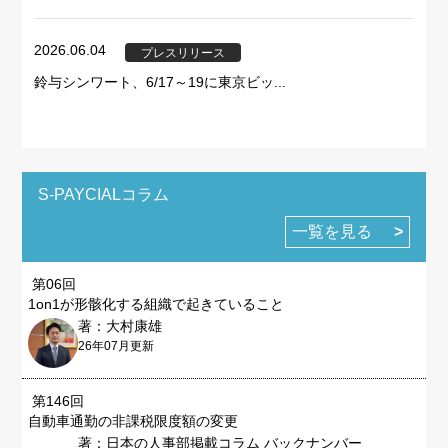
2026.06.04
プレスリリース
鈴与シンワート、6/17～19に東京ビッ...
S-PAYCIALコラム
一覧を見る
第06回
1on1が形骸化する組織で起きていること
著：大村康雄
26年07月更新
第146回
自動車通勤の非課税限度額の変更
著：日本の人事部掲載コラム バックナンバー