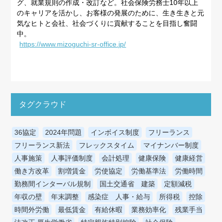
グ、就業規則の作成・改訂など。社会保険労務士10年以上
のキャリアを活かし、お客様の発展のために、生き生きと元
気なヒトと会社、社会づくりに貢献することを目指し奮闘
中。
https://www.mizoguchi-sr-office.jp/
タグクラウド
36協定
2024年問題
インボイス制度
フリーランス
フリーランス新法
フレックスタイム
マイナンバー制度
人事施策
人事評価制度
会計処理
健康保険
健康経営
働き方改革
割増賃金
労使協定
労働基準法
労働時間
勤務間インターバル規制
国土交通省 建築
定額減税
年収の壁
年末調整
感染症 人事・給与
所得税
控除
時間外労働
最低賃金
有給休暇
業務効率化
残業手当