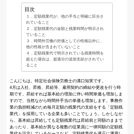
目次
１．定額残業代が、他の手当と明確に区分さ
れていること
２．定額残業代の金額と残業時間が明示され
ていること
３．時間外労働の対価としての性格以外に、
他の性格が含まれていないこと
４．定額残業代で明示されている残業時間を
超えた場合は、超過分の追加支給がされてい
ること
こんにちは。特定社会保険労務士の溝口知実です。
4月は入社、昇格、昇給等、雇用契約の締結や更改を行う時
期です。昇給すれば基本給の増加に伴い時間単価も増加しま
すので、当然ながら時間外手当の単価も増加します。事務作
業の負担軽減のため毎月定額の残業代の支給をする「定額残
業代」を採用している企業も多いことでしょう。しかしなが
ら、基本給は昇給しても定額残業代は昇給前と同額のままで
あったり、基本給が異なる複数の従業員に一律同額の定額残
業代を設定しているケースなど、定額残業代を適正に運用し