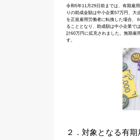
令和
5
年
11
月
29
日前までは、有期雇用
りの助成金額は中小企業
57
万円、大
を正規雇用労働者に転換した場合、
ることとなり、助成額は中小企業で
計
60
万円に拡充されました。無期雇
す。
２．対象となる有期