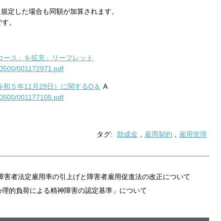
保存されることは通常ありませんが、Web サイ
に規定した場合も同額が加算されます。
われることはあります。鈴与シンワートではプラ
です。
しており、一部の Cookie については有効化を拒
ます。各カテゴリをクリックすることで、それらの Co
を確認し、当サイトにおけるデフォルト設定を変
一部の Cookie を無効化した場合、サイトの利用
コース」を拡充」リーフレット
10500/001172971.pdf
が出る可能性があります。
詳細情報
令和５年
11
月
29
日）に関する
Q
＆
A
10500/001177105.pdf
こ
タグ:
助成金
,
雇用契約
,
雇用管理
 障害者法定雇用率の引上げと障害者雇用促進法の改正について
「心理的負荷による精神障害の認定基準」について