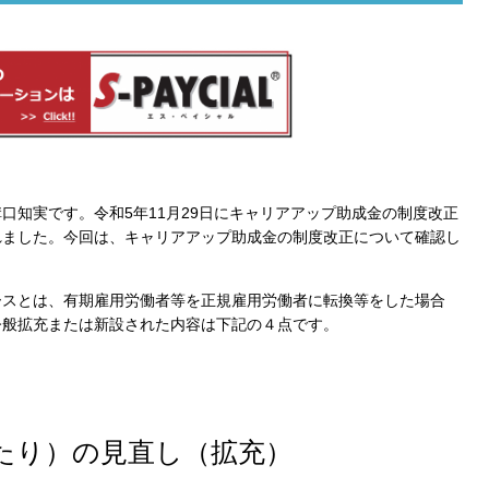
溝口知実です。令和
5
年
11
月
29
日にキャリアアップ助成金の制度改正
れました。今回は、キャリアアップ助成金の制度改正について確認し
ースとは、有期雇用労働者等を正規雇用労働者に転換等をした場合
今般拡充または新設された内容は下記の４点です。
たり）の見直し（拡充）