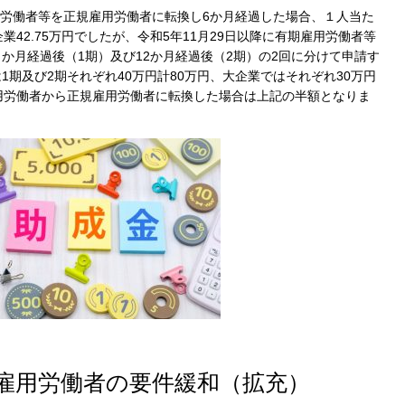
労働者等を正規雇用労働者に転換し
6
か月経過した場合、１人当た
企業
42.75
万円でしたが、令和
5
年
11
月
29
日以降に有期雇用労働者等
６か月経過後（
1
期）及び
12
か月経過後（
2
期）の
2
回に分けて申請す
は
1
期及び
2
期それぞれ
40
万円計
80
万円、大企業ではそれぞれ
30
万円
用労働者から正規雇用労働者に転換した場合は上記の半額となりま
雇用労働者の要件緩和（拡充）