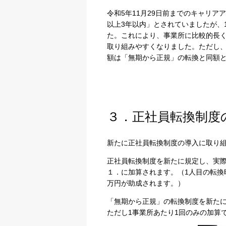
令和
5
年
11
月
29
日前までのキャリアア
以上
3
年以内」とされていましたが、
た。これにより、事業所に比較的長
取り組みやすくなりました。ただし
額は「無期から正規」の転換と同額
３．正社員転換制度
新たに正社員転換制度の導入に取り
正社員転換制度を新たに規定し、実
１．に加算されます。（
1
人目の転換
万円が助成されます。）
「無期から正規」の転換制度を新た
ただし
1
事業所あたり
1
回のみの加算