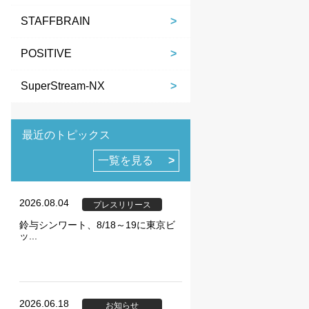
STAFFBRAIN
POSITIVE
SuperStream-NX
ie の確認と管理
最近のトピックス
一覧を見る
2026.08.04
プレスリリース
鈴与シンワート、8/18～19に東京ビ
保存される、またはブ
ッ...
ます。情報の主な保存
者に関する情報、サイト
らの情報はサイトを正
直接特定できる情報が
2026.06.18
お知らせ