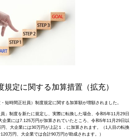
Cook
プライバシー情報
度規定に関する加算措置（拡充）
定・短時間正社員）制度規定に関する加算額が増額されました。
お客様が当サイトを訪れると、ブラウザに情報が
kie
ラウザに保存された情報が取得されることがあり
社員」制度を新たに規定し、実際に転換した場合、令和
5
年
11
月
29
日
先は Cookie であり、対象となるのはサイト訪問
大企業には
7.125
万円が加算されていたところ、令和
5
年
11
月
29
日以
訪問者による設定、デバイス情報などです。これ
kie
万円、大企業には
30
万円が上記１．に加算されます。（
1
人目の転換
常に機能させる目的を中心に使われます。個人を
計
120
万円、大企業では合計
90
万円が助成されます。）