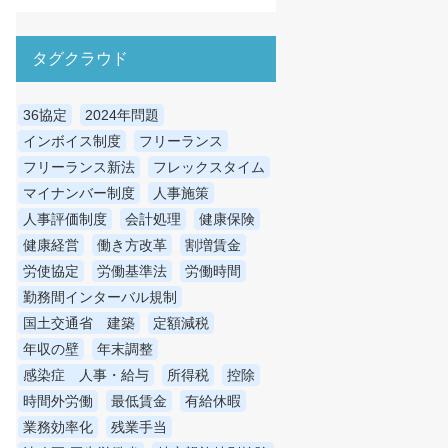
タグクラウド
36協定
2024年問題
インボイス制度
フリーランス
フリーランス新法
フレックスタイム
マイナンバー制度
人事施策
人事評価制度
会計処理
健康保険
健康経営
働き方改革
割増賃金
労使協定
労働基準法
労働時間
勤務間インターバル規制
国土交通省 建築
定額減税
年収の壁
年末調整
感染症 人事・給与
所得税
控除
時間外労働
最低賃金
有給休暇
業務効率化
残業手当