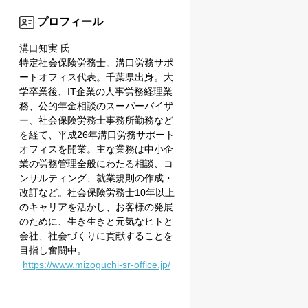
プロフィール
溝口知実 氏
特定社会保険労務士。溝口労務サポ
ートオフィス代表。千葉県出身。大
学卒業後、IT企業の人事労務経理業
務、公的年金相談のスーパーバイザ
ー、社会保険労務士事務所勤務など
を経て、平成26年溝口労務サポート
オフィスを開業。主な業務は中小企
業の労務管理全般にわたる相談、コ
ンサルティング、就業規則の作成・
改訂など。社会保険労務士10年以上
のキャリアを活かし、お客様の発展
のために、生き生きと元気なヒトと
会社、社会づくりに貢献することを
目指し奮闘中。
https://www.mizoguchi-sr-office.jp/