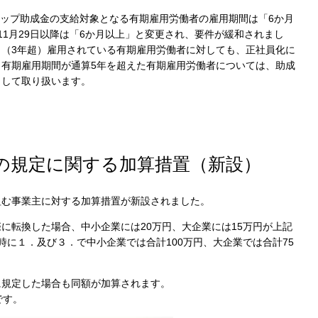
ップ助成金の支給対象となる有期雇用労働者の雇用期間は「
6
か月
11
月
29
日以降は「
6
か月以上」と変更され、要件が緩和されまし
く（
3
年超）雇用されている有期雇用労働者に対しても、正社員化に
、有期雇用期間が通算
5
年を超えた有期雇用労働者については、助成
として取り扱います。
の規定に関する加算措置（新設）
組む事業主に対する加算措置が新設されました。
際に転換した場合、中小企業には
20
万円、大企業には
15
万円が上記
時に１．及び３．で中小企業では合計
100
万円、大企業では合計
75
に規定した場合も同額が加算されます。
です。