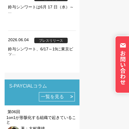
トのパーソナライズに使
鈴与シンワートは6月 17 日（水）～
イバシーの権利を尊重
...
否できるよう配慮してい
okie に関する詳細
更できます。ただし、
やサービスの利用に影響
2026.06.04
プレスリリース
鈴与シンワート、6/17～19に東京ビ
ッ...
の設定で保存する
S-PAYCIALコラム
一覧を見る
第06回
1on1が形骸化する組織で起きているこ
と
著：大村康雄