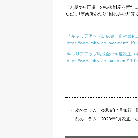
「無期から正規」の転換制度を新た
ただし
1
事業所あたり
1
回のみの加算
「キャリアアップ助成金「正社員化
https://www.mhlw.go.jp/content/119
キャリアアップ助成金の制度改正（
https://www.mhlw.go.jp/content/119
次のコラム：
令和6年4月施行
前のコラム：
2023年9月改正