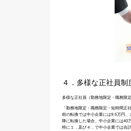
プライバシー情報
４．多様な正社員制
不可欠な Cookie
多様な正社員（勤務地限定・職務限
パフォーマンス Coo
「勤務地限定・職務限定・短時間正
前の転換では中小企業には
9.5
万円、
ターゲティング Coo
降に転換した場合、中小企業には
40
時に１．及び４．で中小企業では合