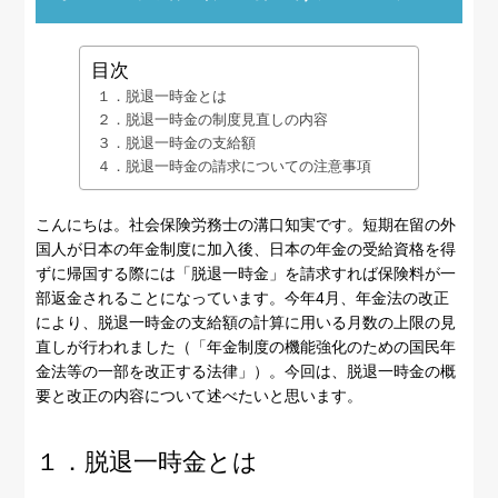
目次
１．脱退一時金とは
２．脱退一時金の制度見直しの内容
３．脱退一時金の支給額
４．脱退一時金の請求についての注意事項
こんにちは。社会保険労務士の溝口知実です。短期在留の外
国人が日本の年金制度に加入後、日本の年金の受給資格を得
ずに帰国する際には「脱退一時金」を請求すれば保険料が一
部返金されることになっています。今年4月、年金法の改正
により、脱退一時金の支給額の計算に用いる月数の上限の見
直しが行われました（「年金制度の機能強化のための国民年
金法等の一部を改正する法律」）。今回は、脱退一時金の概
要と改正の内容について述べたいと思います。
１．脱退一時金とは