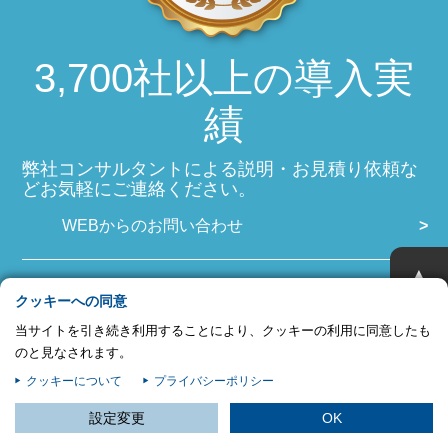
プライバシー情報
お客様が当サイトを訪れると、ブラウザに情報が保存される、またはブラウ
3,700社以上の導入実
ザに保存された情報が取得されることがあります。情報の主な保存先は
Cookie であり、対象となるのはサイト訪問者に関する情報、サイト訪問者
績
による設定、デバイス情報などです。これらの情報はサイトを正常に機能さ
せる目的を中心に使われます。個人を直接特定できる情報が保存されること
は通常ありませんが、Web サイトのパーソナライズに使われることはあり
弊社コンサルタントによる説明・お見積り依頼な
ます。鈴与シンワートではプライバシーの権利を尊重しており、一部の
どお気軽にご連絡ください。
Cookie については有効化を拒否できるよう配慮しています。各カテゴリを
クリックすることで、それらの Cookie に関する詳細を確認し、当サイトに
WEBからのお問い合わせ
おけるデフォルト設定を変更できます。ただし、一部の Cookie を無効化し
た場合、サイトの利用やサービスの利用に影響が出る可能性があります。
詳
不可欠な Cookie
▲
細情報
PDF資料ダウンロード
パフォーマンス Cookie
クッキーへの同意
当サイトを引き続き利用することにより、クッキーの利用に同意したも
詳しい資料のダウンロードはこちらから
ターゲティング Cookie
のと見なされます。
クッキーについて
プライバシーポリシー
資料をダウンロードする
この設定で保存する
設定変更
OK