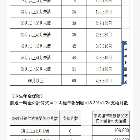
【厚生年金保険】
脱退一時金の計算式＝平均標準報酬額×18.3%×1/2×支給月数