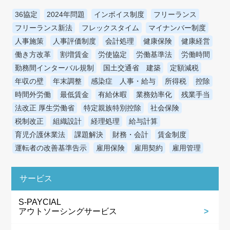
36協定
2024年問題
インボイス制度
フリーランス
フリーランス新法
フレックスタイム
マイナンバー制度
人事施策
人事評価制度
会計処理
健康保険
健康経営
働き方改革
割増賃金
労使協定
労働基準法
労働時間
勤務間インターバル規制
国土交通省 建築
定額減税
年収の壁
年末調整
感染症 人事・給与
所得税
控除
時間外労働
最低賃金
有給休暇
業務効率化
残業手当
法改正 厚生労働省
特定親族特別控除
社会保険
税制改正
組織設計
経理処理
給与計算
育児介護休業法
課題解決
財務・会計
賃金制度
運転者の改善基準告示
雇用保険
雇用契約
雇用管理
サービス
S-PAYCIAL
アウトソーシングサービス