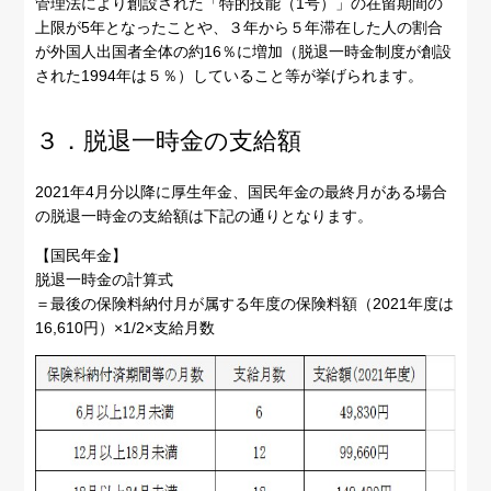
管理法により創設された「特的技能（1号）」の在留期間の
上限が5年となったことや、３年から５年滞在した人の割合
が外国人出国者全体の約16％に増加（脱退一時金制度が創設
された1994年は５％）していること等が挙げられます。
３．脱退一時金の支給額
2021年4月分以降に厚生年金、国民年金の最終月がある場合
の脱退一時金の支給額は下記の通りとなります。
【国民年金】
脱退一時金の計算式
＝最後の保険料納付月が属する年度の保険料額（2021年度は
16,610円）×1/2×支給月数