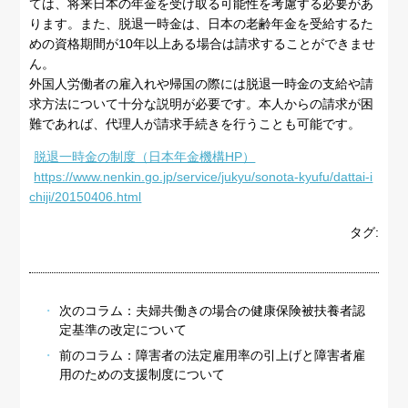
ては、将来日本の年金を受け取る可能性を考慮する必要があ
ります。また、脱退一時金は、日本の老齢年金を受給するた
めの資格期間が10年以上ある場合は請求することができませ
ん。
外国人労働者の雇入れや帰国の際には脱退一時金の支給や請
求方法について十分な説明が必要です。本人からの請求が困
難であれば、代理人が請求手続きを行うことも可能です。
脱退一時金の制度（日本年金機構HP）
https://www.nenkin.go.jp/service/jukyu/sonota-kyufu/dattai-i
chiji/20150406.html
タグ:
次のコラム：
夫婦共働きの場合の健康保険被扶養者認
定基準の改定について
前のコラム：
障害者の法定雇用率の引上げと障害者雇
用のための支援制度について