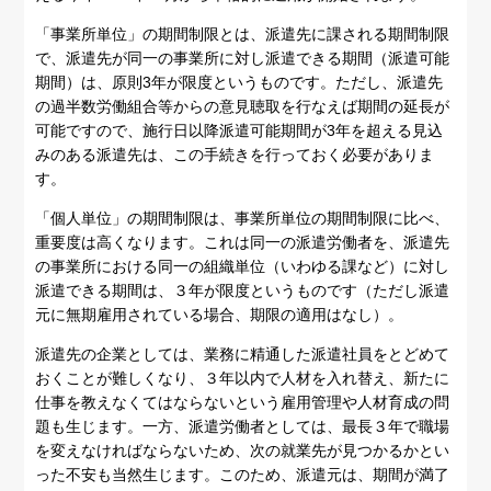
「事業所単位」の期間制限とは、派遣先に課される期間制限
で、派遣先が同一の事業所に対し派遣できる期間（派遣可能
期間）は、原則3年が限度というものです。ただし、派遣先
の過半数労働組合等からの意見聴取を行なえば期間の延長が
可能ですので、施行日以降派遣可能期間が3年を超える見込
みのある派遣先は、この手続きを行っておく必要がありま
す。
「個人単位」の期間制限は、事業所単位の期間制限に比べ、
重要度は高くなります。これは同一の派遣労働者を、派遣先
の事業所における同一の組織単位（いわゆる課など）に対し
派遣できる期間は、３年が限度というものです（ただし派遣
元に無期雇用されている場合、期限の適用はなし）。
派遣先の企業としては、業務に精通した派遣社員をとどめて
おくことが難しくなり、３年以内で人材を入れ替え、新たに
仕事を教えなくてはならないという雇用管理や人材育成の問
題も生じます。一方、派遣労働者としては、最長３年で職場
を変えなければならないため、次の就業先が見つかるかとい
った不安も当然生じます。このため、派遣元は、期間が満了