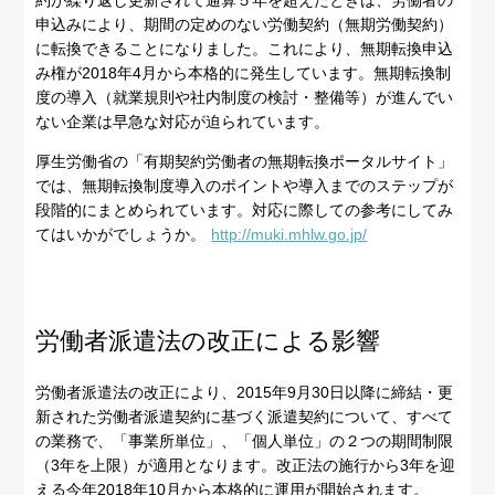
約が繰り返し更新されて通算５年を超えたときは、労働者の
申込みにより、期間の定めのない労働契約（無期労働契約）
に転換できることになりました。これにより、無期転換申込
み権が2018年4月から本格的に発生しています。無期転換制
度の導入（就業規則や社内制度の検討・整備等）が進んでい
ない企業は早急な対応が迫られています。
厚生労働省の「有期契約労働者の無期転換ポータルサイト」
では、無期転換制度導入のポイントや導入までのステップが
段階的にまとめられています。対応に際しての参考にしてみ
てはいかがでしょうか。
http://muki.mhlw.go.jp/
労働者派遣法の改正による影響
労働者派遣法の改正により、2015年9月30日以降に締結・更
新された労働者派遣契約に基づく派遣契約について、すべて
の業務で、「事業所単位」、「個人単位」の２つの期間制限
（3年を上限）が適用となります。改正法の施行から3年を迎
える今年2018年10月から本格的に運用が開始されます。