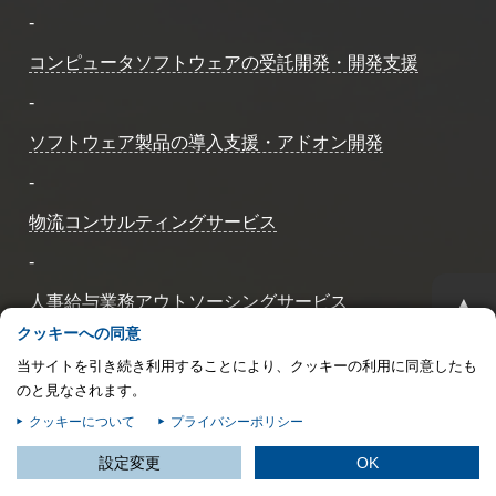
-
プライバシー情報
お客様が当サイトを訪れると、ブラウザに情報が保存される、またはブラウ
コンピュータソフトウェアの受託開発・開発支援
ザに保存された情報が取得されることがあります。情報の主な保存先は
-
Cookie であり、対象となるのはサイト訪問者に関する情報、サイト訪問者
による設定、デバイス情報などです。これらの情報はサイトを正常に機能さ
ソフトウェア製品の導入支援・アドオン開発
せる目的を中心に使われます。個人を直接特定できる情報が保存されること
は通常ありませんが、Web サイトのパーソナライズに使われることはあり
-
ます。鈴与シンワートではプライバシーの権利を尊重しており、一部の
Cookie については有効化を拒否できるよう配慮しています。各カテゴリを
物流コンサルティングサービス
クリックすることで、それらの Cookie に関する詳細を確認し、当サイトに
おけるデフォルト設定を変更できます。ただし、一部の Cookie を無効化し
-
た場合、サイトの利用やサービスの利用に影響が出る可能性があります。
詳
不可欠な Cookie
▲
人事給与業務アウトソーシングサービス
細情報
パフォーマンス Cookie
クッキーへの同意
-
当サイトを引き続き利用することにより、クッキーの利用に同意したも
データセンター＆クラウドサービス
ターゲティング Cookie
のと見なされます。
クッキーについて
プライバシーポリシー
この設定で保存する
設定変更
OK