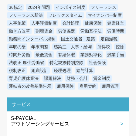
36協定
2024年問題
インボイス制度
フリーランス
フリーランス新法
フレックスタイム
マイナンバー制度
人事施策
人事評価制度
会計処理
健康保険
健康経営
働き方改革
割増賃金
労使協定
労働基準法
労働時間
勤務間インターバル規制
国土交通省 建築
定額減税
年収の壁
年末調整
感染症 人事・給与
所得税
控除
時間外労働
最低賃金
有給休暇
業務効率化
残業手当
法改正 厚生労働省
特定親族特別控除
社会保険
税制改正
組織設計
経理処理
給与計算
育児介護休業法
課題解決
財務・会計
賃金制度
運転者の改善基準告示
雇用保険
雇用契約
雇用管理
サービス
S-PAYCIAL
アウトソーシングサービス