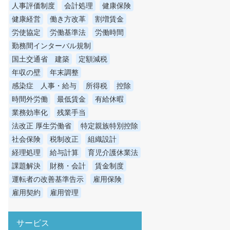
人事評価制度
会計処理
健康保険
健康経営
働き方改革
割増賃金
労使協定
労働基準法
労働時間
勤務間インターバル規制
国土交通省 建築
定額減税
年収の壁
年末調整
感染症 人事・給与
所得税
控除
時間外労働
最低賃金
有給休暇
業務効率化
残業手当
法改正 厚生労働省
特定親族特別控除
社会保険
税制改正
組織設計
経理処理
給与計算
育児介護休業法
課題解決
財務・会計
賃金制度
運転者の改善基準告示
雇用保険
雇用契約
雇用管理
サービス