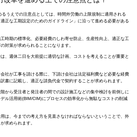
進めるうえでの注意点としては、時間外労働の上限規制に適用される
る適正な工期設定のためのガイドライン」に沿って進める必要がある
施工時期の標準化、必要経費のしわ寄せ防止、生産性向上、適正な工
どの対策が求められることになります。
Cook
では、週休二日を大前提に適切な計画、コストを考えることが重要と
け会社が工事を請ける際に、下請け会社は法定福利費など必要な経費
内訳書に記載し、適正な請負代金で契約することが求められます。
プライバシー情報
段階から受注者と発注者の間での設計施工などの集中検討を前倒しに
ル活用術(BIM/CIM)にプロセスの効率化から無駄なコストの削減
お客様が当サイトを訪れると、ブラウザに情報が
kie
ラウザに保存された情報が取得されることがあり
活用は、今までの考え方を見直さなければならないということで、外
先は Cookie であり、対象となるのはサイト訪問
とが求められます。
訪問者による設定、デバイス情報などです。これ
kie
常に機能させる目的を中心に使われます。個人を