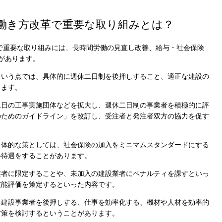
保存されることは通常ありませんが、Web サイ
われることはあります。鈴与シンワートではプラ
の働き方改革で重要な取り組みとは？
しており、一部の Cookie については有効化を拒
ます。各カテゴリをクリックすることで、それらの Co
を確認し、当サイトにおけるデフォルト設定を変
革で重要な取り組みには、長時間労働の見直し改善、給与・社会保険
一部の Cookie を無効化した場合、サイトの利用
があります。
が出る可能性があります。
詳細情報
という点では、具体的に週休二日制を後押しすること、適正な建設の
ります。
二日の工事実施団体などを拡大し、週休二日制の事業者を積極的に評
のためのガイドライン」を改訂し、受注者と発注者双方の協力を促す
こ
具体的な策としては、社会保険の加入をミニマムスタンダードにする
い待遇をすることがあります。
業者に限定することや、未加入の建設業者にペナルティを課すといっ
技能評価を策定するといった内容です。
る建設事業者を後押しする、仕事を効率化する、機材や人材を効率的
方策を検討するということがあります。