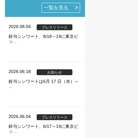
一覧を見る
2026.08.04
プレスリリース
鈴与シンワート、8/18～19に東京ビ
ッ...
ie の確認と管理
2026.06.18
お知らせ
鈴与シンワートは6月 17 日（水）～
...
保存される、またはブ
ます。情報の主な保存
2026.06.04
者に関する情報、サイト
プレスリリース
らの情報はサイトを正
鈴与シンワート、6/17～19に東京ビ
ッ...
直接特定できる情報が