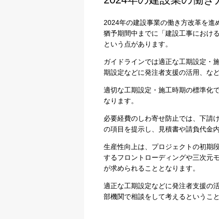
2024年の建設事業の働き方改革を
猶予期間中までに「建設工事におけ
という点があります。
ガイドラインでは適正な工期設定・
期設定などに発注者支援の活用、な
適切な工期設定・施工時期の標準化
なります。
必要経費のしわ寄せ防止では、下請
プライバシー情報
の項目を提示し、見積書や請負代金
生産性向上は、プロジェクトの初期
不可欠な Cookie
するフロントローディングや三次元モデ
が求められることとなります。
パフォーマンス Coo
適正な工期設定などに発注者支援の
部機関で相談をして考えるというこ
ターゲティング Coo