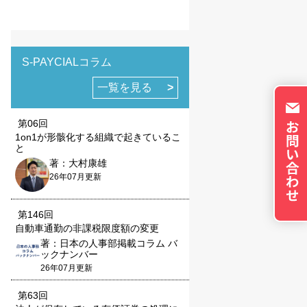
トのパーソナライズに使
イバシーの権利を尊重
否できるよう配慮してい
okie に関する詳細
S-PAYCIALコラム
更できます。ただし、
やサービスの利用に影響
一覧を見る
第06回
1on1が形骸化する組織で起きているこ
と
著：大村康雄
26年07月更新
の設定で保存する
第146回
自動車通勤の非課税限度額の変更
著：日本の人事部掲載コラム バ
ックナンバー
26年07月更新
第63回