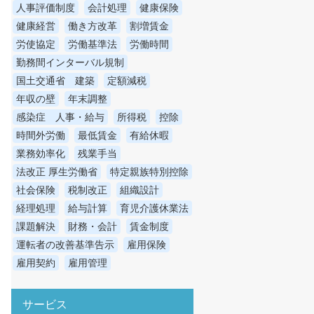
人事評価制度
会計処理
健康保険
健康経営
働き方改革
割増賃金
労使協定
労働基準法
労働時間
勤務間インターバル規制
国土交通省 建築
定額減税
年収の壁
年末調整
感染症 人事・給与
所得税
控除
時間外労働
最低賃金
有給休暇
業務効率化
残業手当
法改正 厚生労働省
特定親族特別控除
社会保険
税制改正
組織設計
経理処理
給与計算
育児介護休業法
課題解決
財務・会計
賃金制度
運転者の改善基準告示
雇用保険
雇用契約
雇用管理
サービス