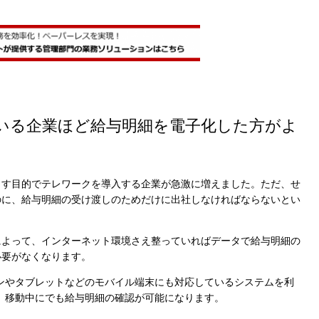
保存されることは通常ありませんが、Web サイ
われることはあります。鈴与シンワートではプラ
しており、一部の Cookie については有効化を拒
ます。各カテゴリをクリックすることで、それらの Co
を確認し、当サイトにおけるデフォルト設定を変
一部の Cookie を無効化した場合、サイトの利用
が出る可能性があります。
詳細情報
いる企業ほど給与明細を電子化した方がよ
らす目的でテレワークを導入する企業が急激に増えました。ただ、せ
こ
のに、給与明細の受け渡しのためだけに出社しなければならないとい
によって、インターネット環境さえ整っていればデータで給与明細の
必要がなくなります。
ンやタブレットなどのモバイル端末にも対応しているシステムを利
、移動中にでも給与明細の確認が可能になります。