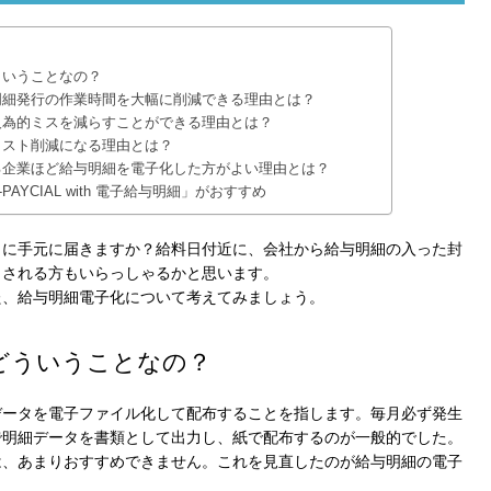
ういうことなの？
明細発行の作業時間を大幅に削減できる理由とは？
人為的ミスを減らすことができる理由とは？
コスト削減になる理由とは？
る企業ほど給与明細を電子化した方がよい理由とは？
AYCIAL with 電子給与明細」がおすすめ
うに手元に届きますか？給料日付近に、会社から給与明細の入った封
しされる方もいらっしゃるかと思います。
た、給与明細電子化について考えてみましょう。
どういうことなの？
データを電子ファイル化して配布することを指します。毎月必ず発生
で明細データを書類として出力し、紙で配布するのが一般的でした。
は、あまりおすすめできません。これを見直したのが給与明細の電子