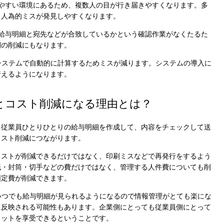
やすい環境にあるため、複数人の目が行き届きやすくなります。多
、人為的ミスが発見しやすくなります。
給与明細と宛先などが合致しているかという確認作業がなくたるた
間の削減にもなります。
システムで自動的に計算するためミスが減ります。システムの導入に
行えるようになります。
Cook
とコスト削減になる理由とは？
、従業員ひとりひとりの給与明細を作成して、内容をチェックして送
プライバシー情報
コスト削減につながります。
コストが削減できるだけではなく、印刷ミスなどで再発行をするよう
紙・封筒・切手などの費だけではなく、管理する人件費についても削
お客様が当サイトを訪れると、ブラウザに情報が
固定費が削減できます。
kie
ラウザに保存された情報が取得されることがあり
先は Cookie であり、対象となるのはサイト訪問
いつでも給与明細が見られるようになるので情報管理がとても楽にな
訪問者による設定、デバイス情報などです。これ
kie
に反映される可能性もあります。企業側にとっても従業員側にとって
常に機能させる目的を中心に使われます。個人を
リットを享受できるということです。