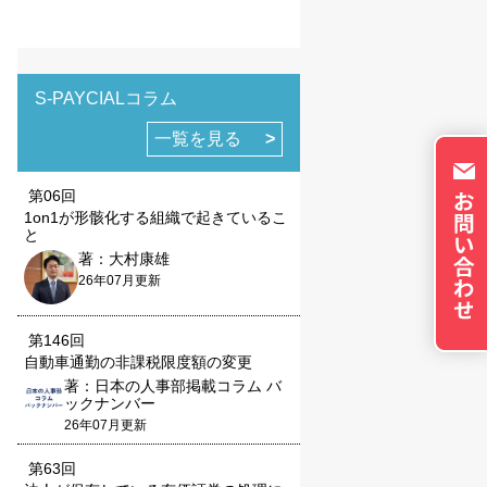
トのパーソナライズに使
イバシーの権利を尊重
否できるよう配慮してい
okie に関する詳細
S-PAYCIALコラム
更できます。ただし、
やサービスの利用に影響
一覧を見る
第06回
1on1が形骸化する組織で起きているこ
と
著：大村康雄
26年07月更新
の設定で保存する
第146回
自動車通勤の非課税限度額の変更
著：日本の人事部掲載コラム バ
ックナンバー
26年07月更新
第63回