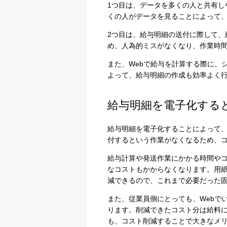
1つ目は、データを多くの人と共有し
くの人がデータを見ることによって
2つ目は、給与明細の送付に際して、
め、人為的ミスがなくなり、作業時
また、Webで給与を計算する際に、
よって、給与明細の作成も効率よく
給与明細を電子化する
給与明細を電子化することによって
プライバシー情報
付するという作業がなくなるため、
不可欠な Cookie
給与計算や発送作業にかかる時間や
なコストもかからなくなります。用
減できるので、これまで必要だった
パフォーマンス Coo
また、従業員側にとっても、Webで
ターゲティング Coo
ります。削減できたコスト分は給料
も、コスト削減することで大きなメ