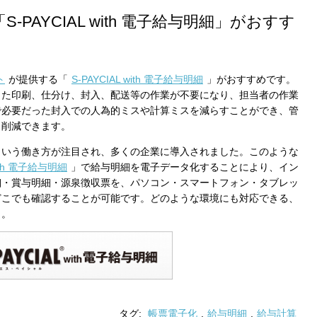
PAYCIAL with 電子給与明細」がおすす
ト
が提供する「
S-PAYCIAL with 電子給与明細
」がおすすめです。
った印刷、仕分け、封入、配送等の作業が不要になり、担当者の作業
で必要だった封入での人為的ミスや計算ミスを減らすことができ、管
も削減できます。
という働き方が注目され、多くの企業に導入されました。このような
with 電子給与明細
」で給与明細を電子データ化することにより、イン
細・賞与明細・源泉徴収票を、パソコン・スマートフォン・タブレッ
どこでも確認することが可能です。どのような環境にも対応できる、
う。
タグ:
帳票電子化
,
給与明細
,
給与計算