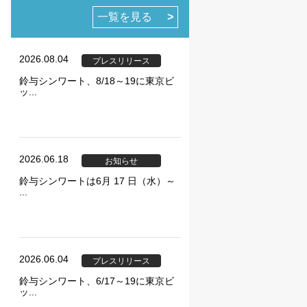
一覧を見る
2026.08.04
プレスリリース
鈴与シンワート、8/18～19に東京ビ
ッ...
ie の確認と管理
2026.06.18
お知らせ
鈴与シンワートは6月 17 日（水）～
...
保存される、またはブ
ます。情報の主な保存
2026.06.04
者に関する情報、サイト
プレスリリース
らの情報はサイトを正
鈴与シンワート、6/17～19に東京ビ
ッ...
直接特定できる情報が