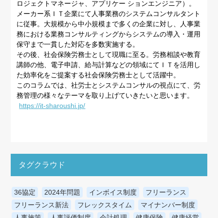
ロジェクトマネージャ、アプリケー ションエンジニア）。
メーカー系ＩＴ企業にて人事業務のシステムコンサルタント
に従事。大規模から中小規模まで多くの企業に対し、人事業
務における業務コンサルティングからシステムの導入・運用
保守まで一貫した対応を多数実施する。
その後、社会保険労務士として現職に至る。労務相談や教育
講師の他、電子申請、給与計算などの領域にてＩＴを活用し
た効率化をご提案する社会保険労務士として活躍中。
このコラムでは、社労士とシステムコンサルの視点にて、労
務管理の様々なテーマを取り上げていきたいと思います。
https://it-sharoushi.jp/
タグクラウド
36協定
2024年問題
インボイス制度
フリーランス
フリーランス新法
フレックスタイム
マイナンバー制度
人事施策
人事評価制度
会計処理
健康保険
健康経営