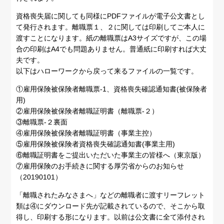
資格喪失届に関しても同様にPDFファイルが電子公文書とし
て発行されます。離職票１、２に関しては印刷してご本人に
渡すことになります。紙の離職票はA3サイズですが、この場
合の印刷はA4でも問題ありません。普通紙に印刷すれば大丈
夫です。
以下はハローワークから戻って来るファイルの一覧です。
①雇用保険被保険者離職票-1、資格喪失確認通知書(被保険者
用)
②雇用保険被保険者離職証明書（離職票-２）
③離職票-２裏面
④雇用保険被保険者離職証明書（事業主控）
⑤雇用保険被保険者資格喪失確認通知書(事業主用)
⑥離職証明書をご提出いただいた事業主の皆様へ（東京版）
⑦雇用保険のお手続きに関する厚労省からのお知らせ
（20190101）
「離職されたみなさまへ」などの離職者に渡すリーフレット
類は④にダウンロード先が記載されているので、そこから取
得し、印刷する形になります。以前は公文書に全て添付され