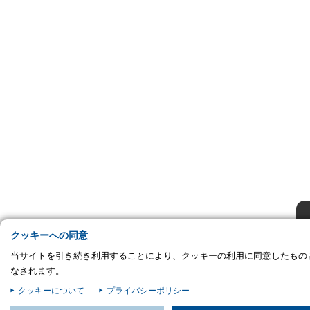
プライバシー情報
プライバシー情報
お客様が当サイトを訪れると、ブラウザに情報が保存される、またはブラウザ
存された情報が取得されることがあります。情報の主な保存先は Cookie であ
対象となるのはサイト訪問者に関する情報、サイト訪問者による設定、デバイ
報などです。これらの情報はサイトを正常に機能させる目的を中心に使われま
個人を直接特定できる情報が保存されることは通常ありませんが、Web サイ
パーソナライズに使われることはあります。鈴与シンワートではプライバシー
利を尊重しており、一部の Cookie については有効化を拒否できるよう配慮し
ます。各カテゴリをクリックすることで、それらの Cookie に関する詳細を
し、当サイトにおけるデフォルト設定を変更できます。ただし、一部の Cookie
無効化した場合、サイトの利用やサービスの利用に影響が出る可能性がありま
詳細情報
不可欠な Cookie
パフォーマンス Cookie
クッキーへの同意
当サイトを引き続き利用することにより、クッキーの利用に同意したもの
ターゲティング Cookie
なされます。
クッキーについて
プライバシーポリシー
この設定で保存する