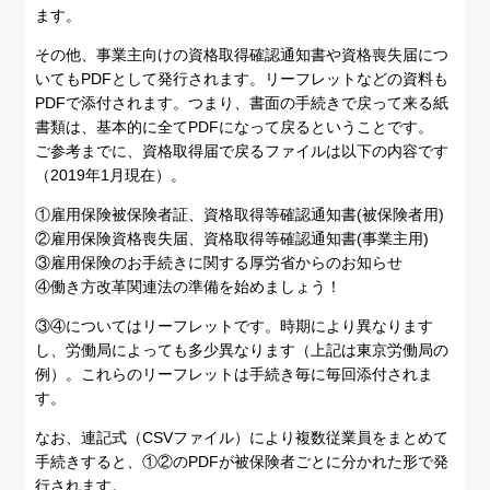
ます。
その他、事業主向けの資格取得確認通知書や資格喪失届につ
いてもPDFとして発行されます。リーフレットなどの資料も
PDFで添付されます。つまり、書面の手続きで戻って来る紙
書類は、基本的に全てPDFになって戻るということです。
ご参考までに、資格取得届で戻るファイルは以下の内容です
（2019年1月現在）。
①雇用保険被保険者証、資格取得等確認通知書(被保険者用)
②雇用保険資格喪失届、資格取得等確認通知書(事業主用)
③雇用保険のお手続きに関する厚労省からのお知らせ
④働き方改革関連法の準備を始めましょう！
③④についてはリーフレットです。時期により異なります
し、労働局によっても多少異なります（上記は東京労働局の
例）。これらのリーフレットは手続き毎に毎回添付されま
す。
なお、連記式（CSVファイル）により複数従業員をまとめて
手続きすると、①②のPDFが被保険者ごとに分かれた形で発
行されます。