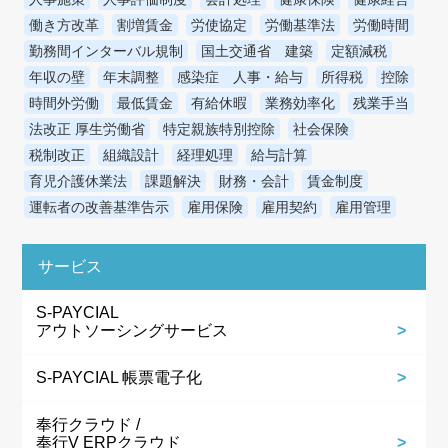
働き方改革
割増賃金
労使協定
労働基準法
労働時間
勤務間インターバル規制
国土交通省 建築
定額減税
年収の壁
年末調整
感染症 人事・給与
所得税
控除
時間外労働
最低賃金
有給休暇
業務効率化
残業手当
法改正 厚生労働省
特定親族特別控除
社会保険
税制改正
組織設計
経理処理
給与計算
育児介護休業法
課題解決
財務・会計
賃金制度
運転者の改善基準告示
雇用保険
雇用契約
雇用管理
サービス
S-PAYCIAL
アウトソーシングサービス
S-PAYCIAL 帳票電子化
奉行クラウド /
奉行V ERPクラウド