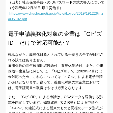
（出典）社会保険手続へのID/パスワード方式の導入について
（令和元年12月26日 厚生労働省）
https://www.chusho.meti.go.jp/keiei/koyou/2019/191226jinz
ai05_02.pdf
電子申請義務化対象の企業は「Gビズ
ID」だけで対応可能か？
残念ながら、義務化対象とされている手続きの全てが対応さ
れる訳ではありません。
雇用保険の高年齢雇用継続給付、育児休業給付、また、労働
保険年度更新に関しては、「GビズID」では2020年4月には
未対応のため、これらについては「e-Gov」による電子申請
が必須となります。従って、義務化対象の大企業において
は、電子証明書の取得はやはり必要となります。
また、「GビズID」による申請は、CSVデータを送信する形
式を想定しています。磁気媒体（CD-R等）による申請や
「e-Gov」の連記式による従来のものと同様のデータ形式が