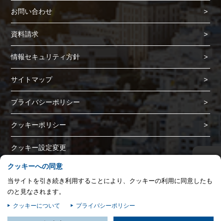
プライバシー情報
お問い合わせ
プライバシー情報
資料請求
お客様が当サイトを訪れると、ブラウザに情報が保存される、またはブラウ
ザに保存された情報が取得されることがあります。情報の主な保存先は
情報セキュリティ方針
Cookie であり、対象となるのはサイト訪問者に関する情報、サイト訪問者
による設定、デバイス情報などです。これらの情報はサイトを正常に機能さ
サイトマップ
せる目的を中心に使われます。個人を直接特定できる情報が保存されること
は通常ありませんが、Web サイトのパーソナライズに使われることはあり
プライバシーポリシー
ます。鈴与シンワートではプライバシーの権利を尊重しており、一部の
Cookie については有効化を拒否できるよう配慮しています。各カテゴリを
クリックすることで、それらの Cookie に関する詳細を確認し、当サイトに
クッキーポリシー
おけるデフォルト設定を変更できます。ただし、一部の Cookie を無効化し
た場合、サイトの利用やサービスの利用に影響が出る可能性があります。
詳
不可欠な Cookie
クッキー設定変更
細情報
▲
パフォーマンス Cookie
クッキーへの同意
Copyright (C) SUZUYO SHINWART CORPORATION. All Rights Reserved.
当サイトを引き続き利用することにより、クッキーの利用に同意したも
ターゲティング Cookie
のと見なされます。
クッキーについて
プライバシーポリシー
この設定で保存する