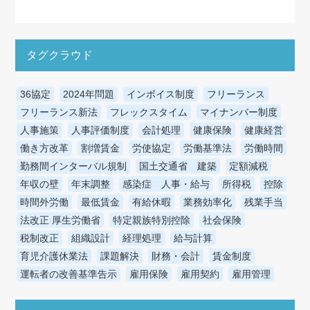
タグクラウド
36協定
2024年問題
インボイス制度
フリーランス
フリーランス新法
フレックスタイム
マイナンバー制度
人事施策
人事評価制度
会計処理
健康保険
健康経営
働き方改革
割増賃金
労使協定
労働基準法
労働時間
勤務間インターバル規制
国土交通省 建築
定額減税
年収の壁
年末調整
感染症 人事・給与
所得税
控除
時間外労働
最低賃金
有給休暇
業務効率化
残業手当
法改正 厚生労働省
特定親族特別控除
社会保険
税制改正
組織設計
経理処理
給与計算
育児介護休業法
課題解決
財務・会計
賃金制度
運転者の改善基準告示
雇用保険
雇用契約
雇用管理