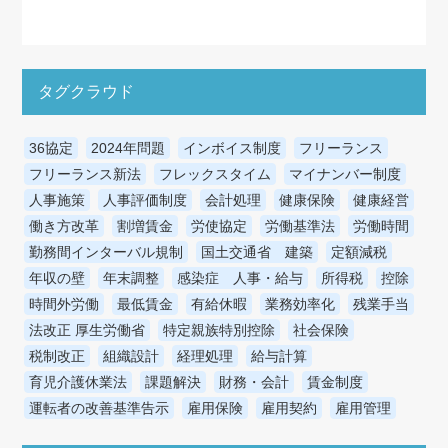
タグクラウド
36協定
2024年問題
インボイス制度
フリーランス
フリーランス新法
フレックスタイム
マイナンバー制度
人事施策
人事評価制度
会計処理
健康保険
健康経営
働き方改革
割増賃金
労使協定
労働基準法
労働時間
勤務間インターバル規制
国土交通省 建築
定額減税
年収の壁
年末調整
感染症 人事・給与
所得税
控除
時間外労働
最低賃金
有給休暇
業務効率化
残業手当
法改正 厚生労働省
特定親族特別控除
社会保険
税制改正
組織設計
経理処理
給与計算
育児介護休業法
課題解決
財務・会計
賃金制度
運転者の改善基準告示
雇用保険
雇用契約
雇用管理