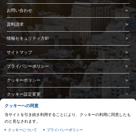
プライバシー情報
お問い合わせ
プライバシー情報
資料請求
お客様が当サイトを訪れると、ブラウザに情報が保存される、またはブラウ
ザに保存された情報が取得されることがあります。情報の主な保存先は
情報セキュリティ方針
Cookie であり、対象となるのはサイト訪問者に関する情報、サイト訪問者
による設定、デバイス情報などです。これらの情報はサイトを正常に機能さ
サイトマップ
せる目的を中心に使われます。個人を直接特定できる情報が保存されること
は通常ありませんが、Web サイトのパーソナライズに使われることはあり
プライバシーポリシー
ます。鈴与シンワートではプライバシーの権利を尊重しており、一部の
Cookie については有効化を拒否できるよう配慮しています。各カテゴリを
クリックすることで、それらの Cookie に関する詳細を確認し、当サイトに
クッキーポリシー
おけるデフォルト設定を変更できます。ただし、一部の Cookie を無効化し
た場合、サイトの利用やサービスの利用に影響が出る可能性があります。
詳
不可欠な Cookie
クッキー設定変更
細情報
▲
パフォーマンス Cookie
クッキーへの同意
Copyright (C) SUZUYO SHINWART CORPORATION. All Rights Reserved.
当サイトを引き続き利用することにより、クッキーの利用に同意したも
ターゲティング Cookie
のと見なされます。
クッキーについて
プライバシーポリシー