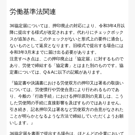
労働基準法関連
36協定届については、押印廃止の対応により、令和3年4月以
降に提出する様式が改定されます。代わりにチェックボック
スが追加され、このチェックがないと形式上の要件に適合し
ないものとして返戻となります。旧様式で提出する場合には
令和3年3月末までに届け出る必要があります。
注意すべき点は、この押印廃止は「協定届」に対するもので
あり、労使で締結する「協定書」とはまた別のものです。協
定書については、Q＆Aに以下の記載があります。
『協定書や決議書における労使双方の押印又は署名の取扱い
については、労使慣行や労使合意により行われるものであ
り、今般の「行政手続」における押印原則の見直しは、こう
した労使間の手続に直接影響を及ぼすものではありません。
引き続き、記名押印又は署名など労使双方の合意がなされた
ことが明らかとなるような方法で締結していただくようお願
いします。』
36協定届を書面で提出する場合は、ほとんどの企業において