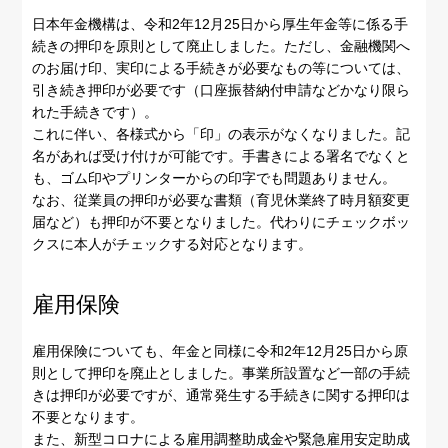
日本年金機構は、令和2年12月25日から厚生年金等に係る手
続きの押印を原則として廃止しました。ただし、金融機関へ
のお届け印、実印による手続きが必要なもの等については、
引き続き押印が必要です（口座振替納付申請などかなり限ら
れた手続きです）。
これに伴い、各様式から「印」の表示がなくなりました。記
名があれば受け付けが可能です。手書きによる署名でなくと
も、ゴム印やプリンターからの印字でも問題ありません。
なお、従業員の押印が必要な書類（育児休業終了時月額変更
届など）も押印が不要となりました。代わりにチェックボッ
クスに本人がチェックする対応となります。
雇用保険
雇用保険についても、年金と同様に令和2年12月25日から原
則として押印を廃止としました。事業所設置など一部の手続
きは押印が必要ですが、通常発生する手続きに関する押印は
不要となります。
また、新型コロナによる雇用調整助成金や緊急雇用安定助成