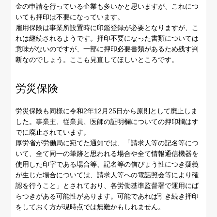
金の申請を行っている企業も多いかと思いますが、これにつ
いても押印は不要になっています。
雇用保険は事業所設置時に印鑑登録が必要となりますが、こ
れは継続されるようです。押印不要になった書類については
意味がないのですが、一部に押印必要書類があるため残す判
断なのでしょう。ここも見直してほしいところです。
労災保険
労災保険も同様に令和2年12月25日から原則として廃止しま
した。事業主、従業員、医師の証明欄についての押印欄はす
でに廃止されています。
厚労省が労働局に宛てた通知では、「請求人等の記名等につ
いて、全て同一の筆跡と思われる場合や全て情報通信機器を
使用した印字である場合等、記名等の信ぴょう性につき疑義
が生じた場合については、請求人等への電話照会等により確
認を行うこと」とされており、各労働基準監督署で運用にば
らつきがある可能性があります。可能であれば引き続き押印
をしておく方が現時点では無難かもしれません。