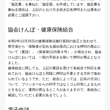
「協定書」を兼ねた「協定届」を作成しています。協定書を
兼ねる場合は、上記のとおり引き続き記名押印または署名が
必要とご認識下さい。
協会けんぽ・健康保険組合
令和2年12月25日の健康保険法施行規則の改正と合わせて、
厚労省から「保険者が定める届出様式における押印の廃止に
ついて（要請）」（保保発1225第９号）」が発出され、協会
けんぽにおいては、一部の手続きを除いて押印が廃止となり
ました。
健保組合に関しても、上記の要請を受けて各組合で対応を進
めており、協会けんぽと同様に押印は不要とする方向で進め
られているようです。ただ、組合によっては、記名の方法に
ついて、プリンターからの印字ではなくゴム印等によるもの
とするなど、運用が異なるところがありますので、各組合に
確認していただく必要があるでしょう。
電子申請