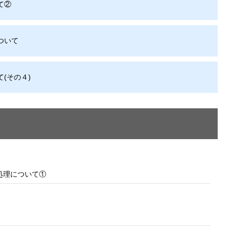
保存されることは通常ありませんが、Web サイ
て②
われることはあります。鈴与シンワートではプラ
しており、一部の Cookie については有効化を拒
ます。各カテゴリをクリックすることで、それらの Co
ついて
を確認し、当サイトにおけるデフォルト設定を変
一部の Cookie を無効化した場合、サイトの利用
が出る可能性があります。
詳細情報
(その４)
こ
処理について①