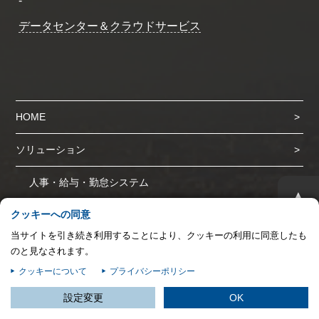
-
プライバシー情報
データセンター＆クラウドサービス
お客様が当サイトを訪れると、ブラウザに情報が保存される、またはブラウ
ザに保存された情報が取得されることがあります。情報の主な保存先は
Cookie であり、対象となるのはサイト訪問者に関する情報、サイト訪問者
による設定、デバイス情報などです。これらの情報はサイトを正常に機能さ
せる目的を中心に使われます。個人を直接特定できる情報が保存されること
は通常ありませんが、Web サイトのパーソナライズに使われることはあり
HOME
ます。鈴与シンワートではプライバシーの権利を尊重しており、一部の
Cookie については有効化を拒否できるよう配慮しています。各カテゴリを
ソリューション
クリックすることで、それらの Cookie に関する詳細を確認し、当サイトに
おけるデフォルト設定を変更できます。ただし、一部の Cookie を無効化し
た場合、サイトの利用やサービスの利用に影響が出る可能性があります。
詳
不可欠な Cookie
人事・給与・勤怠システム
▲
細情報
パフォーマンス Cookie
クッキーへの同意
財務会計システム
当サイトを引き続き利用することにより、クッキーの利用に同意したも
ターゲティング Cookie
テレワーク
のと見なされます。
クッキーについて
プライバシーポリシー
サービス
この設定で保存する
設定変更
OK
S-PAYCIAL アウトソーシングサービス