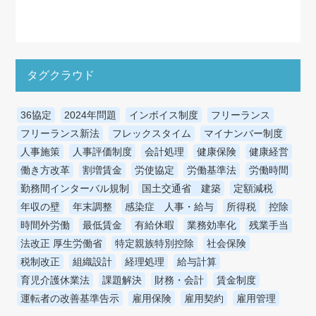
タグクラウド
36協定
2024年問題
インボイス制度
フリーランス
フリーランス新法
フレックスタイム
マイナンバー制度
人事施策
人事評価制度
会計処理
健康保険
健康経営
働き方改革
割増賃金
労使協定
労働基準法
労働時間
勤務間インターバル規制
国土交通省 建築
定額減税
年収の壁
年末調整
感染症 人事・給与
所得税
控除
時間外労働
最低賃金
有給休暇
業務効率化
残業手当
法改正 厚生労働省
特定親族特別控除
社会保険
税制改正
組織設計
経理処理
給与計算
育児介護休業法
課題解決
財務・会計
賃金制度
運転者の改善基準告示
雇用保険
雇用契約
雇用管理