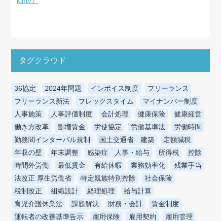
kintv）
タグクラウド
36協定
2024年問題
インボイス制度
フリーランス
フリーランス新法
フレックスタイム
マイナンバー制度
人事施策
人事評価制度
会計処理
健康保険
健康経営
働き方改革
割増賃金
労使協定
労働基準法
労働時間
勤務間インターバル規制
国土交通省 建築
定額減税
年収の壁
年末調整
感染症 人事・給与
所得税
控除
時間外労働
最低賃金
有給休暇
業務効率化
残業手当
法改正 厚生労働省
特定親族特別控除
社会保険
税制改正
組織設計
経理処理
給与計算
育児介護休業法
課題解決
財務・会計
賃金制度
運転者の改善基準告示
雇用保険
雇用契約
雇用管理