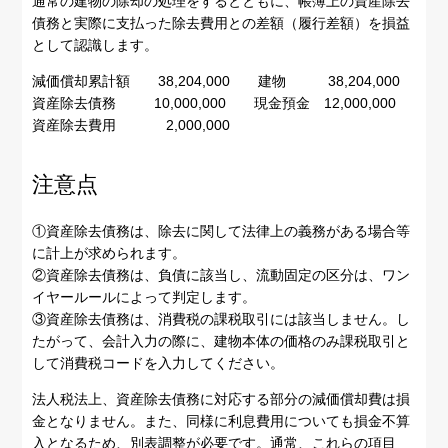
通常の建物の除却の処理をするとともに、帳簿上の資産除去
債務と実際に支払った除去費用との差額（履行差額）を損益
として認識します。
減価償却累計額 38,204,000 建物 38,204,000
資産除去債務 10,000,000 現金預金 12,000,000
資産除去費用 2,000,000
注意点
①資産除去債務は、除去に関して法律上の義務がある場合等
に計上が求められます。
②資産除去債務は、負債に該当し、流動固定の区分は、ワン
イヤールールによって判定します。
③資産除去債務は、消費税の課税取引には該当しません。し
たがって、会計入力の際に、建物本体の価格のみ課税取引と
して消費税コードを入力してください。
法人税法上、資産除去債務に対応する部分の減価償却費は損
金となりません。また、同様に利息費用についても損金不算
入となるため、別表調整が必要です。通常、これらの項目