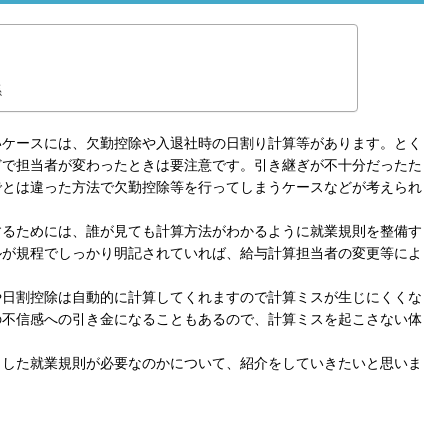
係
いケースには、欠勤控除や入退社時の日割り計算等があります。とく
どで担当者が変わったときは要注意です。引き継ぎが不十分だったた
でとは違った方法で欠勤控除等を行ってしまうケースなどが考えられ
するためには、誰が見ても計算方法がわかるように就業規則を整備す
ルが規程でしっかり明記されていれば、給与計算担当者の変更等によ
。
や日割控除は自動的に計算してくれますので計算ミスが生じにくくな
の不信感への引き金になることもあるので、計算ミスを起こさない体
とした就業規則が必要なのかについて、紹介をしていきたいと思いま