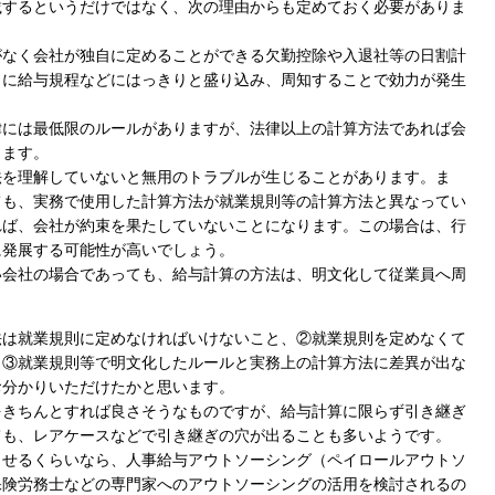
載するというだけではなく、次の理由からも定めておく必要がありま
がなく会社が独自に定めることができる欠勤控除や入退社等の日割計
うに給与規程などにはっきりと盛り込み、周知することで効力が発生
律には最低限のルールがありますが、法律以上の計算方法であれば会
きます。
法を理解していないと無用のトラブルが生じることがあります。ま
Cook
ても、実務で使用した計算方法が就業規則等の計算方法と異なってい
れば、会社が約束を果たしていないことになります。この場合は、行
に発展する可能性が高いでしょう。
い会社の場合であっても、給与計算の方法は、明文化して従業員へ周
プライバシー情報
法は就業規則に定めなければいけないこと、②就業規則を定めなくて
、③就業規則等で明文化したルールと実務上の計算方法に差異が出な
お客様が当サイトを訪れると、ブラウザに情報が
お分かりいただけたかと思います。
kie
ラウザに保存された情報が取得されることがあり
をきちんとすれば良さそうなものですが、給与計算に限らず引き継ぎ
先は Cookie であり、対象となるのはサイト訪問
ても、レアケースなどで引き継ぎの穴が出ることも多いようです。
訪問者による設定、デバイス情報などです。これ
kie
させるくらいなら、人事給与アウトソーシング（ペイロールアウトソ
常に機能させる目的を中心に使われます。個人を
社会保険労務士などの専門家へのアウトソーシングの活用を検討されるの