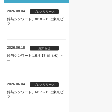
2026.08.04
プレスリリース
鈴与シンワート、8/18～19に東京ビ
ッ...
ie の確認と管理
2026.06.18
お知らせ
鈴与シンワートは6月 17 日（水）～
...
保存される、またはブ
2026.06.04
プレスリリース
ます。情報の主な保存
鈴与シンワート、6/17～19に東京ビ
者に関する情報、サイト
ッ...
らの情報はサイトを正
直接特定できる情報が