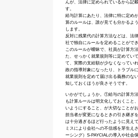
んが、法律に定められているから記
す。
給与計算にあたり、法律に特に定め
算のルールは、誰が見ても分かるよ
します。
反対に残業代の計算方法などは、法
社で独自にルールを定めることがで
このルールが曖昧で、社員が計算方
た、せっかく就業規則等に定めてい
て、実際の支給額が少なくなってい
政の指導対象になったり、トラブル
就業規則を定めて届け出る義務のな
プライバシー情報
知しておくほうが良さそうです。
いかがでしょうか。①給与の計算方
不可欠な Cookie
も計算ルールは明文化しておくこと
いようにすること、が大切なことが
パフォーマンス Coo
担当者が変更になるときの引き継ぎ
は十分過ぎるほど行ったように見え
ターゲティング Coo
ミスにより会社への不信感を芽生え
ーシング）S-PAYCIALの導入や