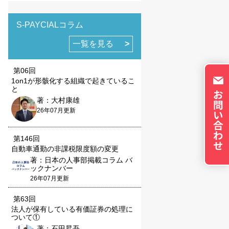
トのパーソナライズに使
イバシーの権利を尊重
否できるよう配慮してい
S-PAYCIALコラム
okie に関する詳細
一覧を見る
更できます。ただし、
やサービスの利用に影響
第06回
1on1が形骸化する組織で起きているこ
と
著：大村康雄
26年07月更新
第146回
の設定で保存する
自動車通勤の非課税限度額の変更
著：日本の人事部掲載コラム バ
ックナンバー
26年07月更新
第63回
法人が保有している有価証券の処理に
ついて①
著：石田昇吾