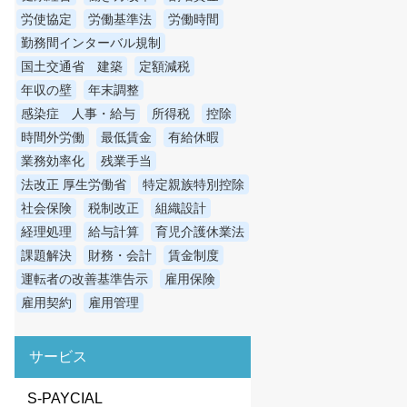
労使協定
労働基準法
労働時間
勤務間インターバル規制
国土交通省 建築
定額減税
年収の壁
年末調整
感染症 人事・給与
所得税
控除
時間外労働
最低賃金
有給休暇
業務効率化
残業手当
法改正 厚生労働省
特定親族特別控除
社会保険
税制改正
組織設計
経理処理
給与計算
育児介護休業法
課題解決
財務・会計
賃金制度
運転者の改善基準告示
雇用保険
雇用契約
雇用管理
サービス
S-PAYCIAL