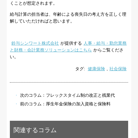
くことが想定されます。
給与計算の担当者は、年齢による喪失日の考え方を正しく理
解していただければと思います。
鈴与シンワート株式会社
が提供する
人事・給与・勤怠業務
と財務・会計業務ソリューションはこちら
からご覧くださ
い。
タグ:
健康保険
,
社会保険
次のコラム：
フレックスタイム制の改正と残業代
前のコラム：
厚生年金保険の加入資格と保険料
関連するコラム