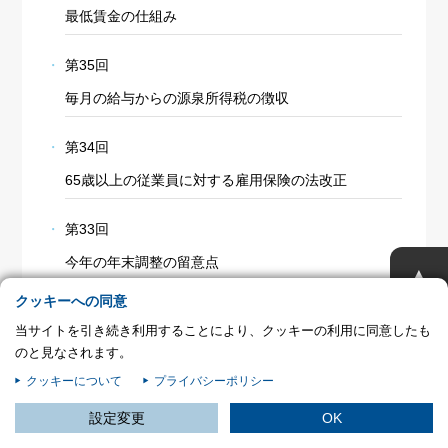
最低賃金の仕組み
プライバシー情報
お客様が当サイトを訪れると、ブラウザに情報が保存される、またはブラウ
第35回
ザに保存された情報が取得されることがあります。情報の主な保存先は
Cookie であり、対象となるのはサイト訪問者に関する情報、サイト訪問者
毎月の給与からの源泉所得税の徴収
による設定、デバイス情報などです。これらの情報はサイトを正常に機能さ
せる目的を中心に使われます。個人を直接特定できる情報が保存されること
第34回
は通常ありませんが、Web サイトのパーソナライズに使われることはあり
ます。鈴与シンワートではプライバシーの権利を尊重しており、一部の
65歳以上の従業員に対する雇用保険の法改正
Cookie については有効化を拒否できるよう配慮しています。各カテゴリを
クリックすることで、それらの Cookie に関する詳細を確認し、当サイトに
第33回
おけるデフォルト設定を変更できます。ただし、一部の Cookie を無効化し
た場合、サイトの利用やサービスの利用に影響が出る可能性があります。
詳
不可欠な Cookie
今年の年末調整の留意点
▲
細情報
パフォーマンス Cookie
クッキーへの同意
第32回
当サイトを引き続き利用することにより、クッキーの利用に同意したも
年末調整における海外居住の扶養家族
ターゲティング Cookie
のと見なされます。
クッキーについて
プライバシーポリシー
第31回
この設定で保存する
設定変更
OK
年末調整におけるマイナンバーの取扱