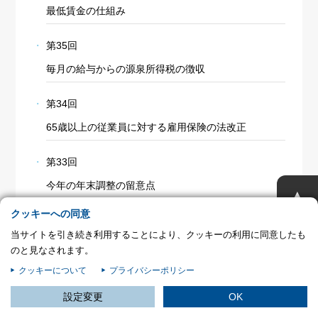
最低賃金の仕組み
プライバシー情報
お客様が当サイトを訪れると、ブラウザに情報が保存される、またはブラウ
第35回
ザに保存された情報が取得されることがあります。情報の主な保存先は
Cookie であり、対象となるのはサイト訪問者に関する情報、サイト訪問者
毎月の給与からの源泉所得税の徴収
による設定、デバイス情報などです。これらの情報はサイトを正常に機能さ
せる目的を中心に使われます。個人を直接特定できる情報が保存されること
第34回
は通常ありませんが、Web サイトのパーソナライズに使われることはあり
ます。鈴与シンワートではプライバシーの権利を尊重しており、一部の
65歳以上の従業員に対する雇用保険の法改正
Cookie については有効化を拒否できるよう配慮しています。各カテゴリを
クリックすることで、それらの Cookie に関する詳細を確認し、当サイトに
第33回
おけるデフォルト設定を変更できます。ただし、一部の Cookie を無効化し
た場合、サイトの利用やサービスの利用に影響が出る可能性があります。
詳
不可欠な Cookie
今年の年末調整の留意点
▲
細情報
パフォーマンス Cookie
クッキーへの同意
第32回
当サイトを引き続き利用することにより、クッキーの利用に同意したも
年末調整における海外居住の扶養家族
ターゲティング Cookie
のと見なされます。
クッキーについて
プライバシーポリシー
第31回
この設定で保存する
設定変更
OK
年末調整におけるマイナンバーの取扱