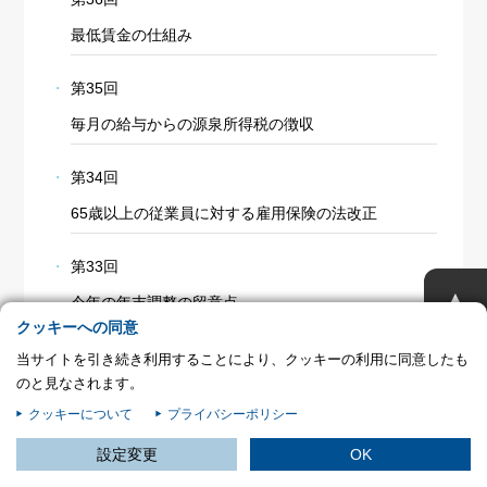
プライバシー情報
最低賃金の仕組み
お客様が当サイトを訪れると、ブラウザに情報が保存される、またはブラウ
ザに保存された情報が取得されることがあります。情報の主な保存先は
第35回
Cookie であり、対象となるのはサイト訪問者に関する情報、サイト訪問者
毎月の給与からの源泉所得税の徴収
による設定、デバイス情報などです。これらの情報はサイトを正常に機能さ
せる目的を中心に使われます。個人を直接特定できる情報が保存されること
は通常ありませんが、Web サイトのパーソナライズに使われることはあり
第34回
ます。鈴与シンワートではプライバシーの権利を尊重しており、一部の
Cookie については有効化を拒否できるよう配慮しています。各カテゴリを
65歳以上の従業員に対する雇用保険の法改正
クリックすることで、それらの Cookie に関する詳細を確認し、当サイトに
おけるデフォルト設定を変更できます。ただし、一部の Cookie を無効化し
第33回
た場合、サイトの利用やサービスの利用に影響が出る可能性があります。
詳
不可欠な Cookie
▲
細情報
今年の年末調整の留意点
パフォーマンス Cookie
クッキーへの同意
第32回
当サイトを引き続き利用することにより、クッキーの利用に同意したも
ターゲティング Cookie
のと見なされます。
年末調整における海外居住の扶養家族
クッキーについて
プライバシーポリシー
この設定で保存する
第31回
設定変更
OK
年末調整におけるマイナンバーの取扱