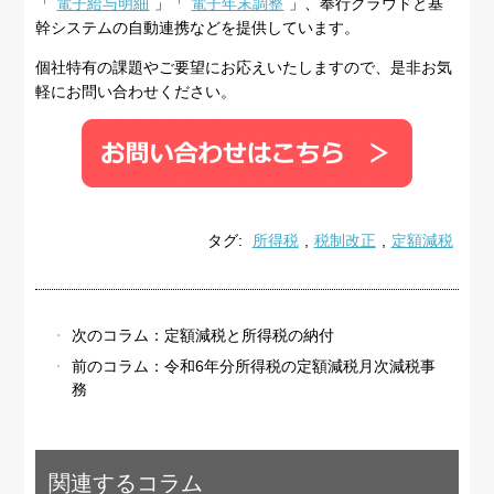
「
電子給与明細
」「
電子年末調整
」、奉行クラウドと基
幹システムの自動連携などを提供しています。
個社特有の課題やご要望にお応えいたしますので、是非お気
軽にお問い合わせください。
タグ:
所得税
,
税制改正
,
定額減税
次のコラム：
定額減税と所得税の納付
前のコラム：
令和6年分所得税の定額減税月次減税事
務
関連するコラム