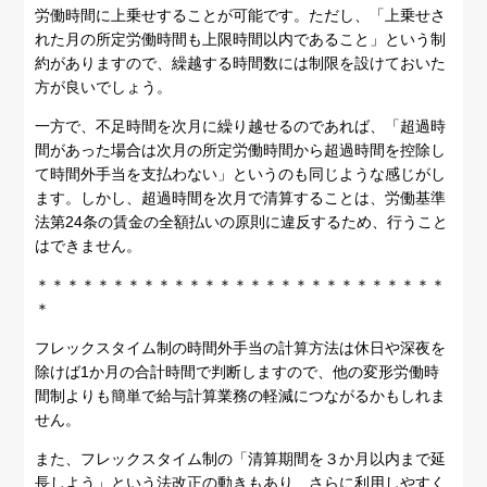
労働時間に上乗せすることが可能です。ただし、「上乗せさ
れた月の所定労働時間も上限時間以内であること」という制
約がありますので、繰越する時間数には制限を設けておいた
方が良いでしょう。
一方で、不足時間を次月に繰り越せるのであれば、「超過時
間があった場合は次月の所定労働時間から超過時間を控除し
て時間外手当を支払わない」というのも同じような感じがし
ます。しかし、超過時間を次月で清算することは、労働基準
法第24条の賃金の全額払いの原則に違反するため、行うこと
はできません。
＊＊＊＊＊＊＊＊＊＊＊＊＊＊＊＊＊＊＊＊＊＊＊＊＊＊＊
＊
フレックスタイム制の時間外手当の計算方法は休日や深夜を
除けば1か月の合計時間で判断しますので、他の変形労働時
間制よりも簡単で給与計算業務の軽減につながるかもしれま
せん。
また、フレックスタイム制の「清算期間を３か月以内まで延
長しよう」という法改正の動きもあり、さらに利用しやすく