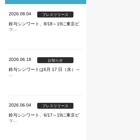
2026.08.04
プレスリリース
鈴与シンワート、8/18～19に東京ビ
ッ...
ie の確認と管理
2026.06.18
お知らせ
鈴与シンワートは6月 17 日（水）～
...
保存される、またはブ
2026.06.04
プレスリリース
ます。情報の主な保存
鈴与シンワート、6/17～19に東京ビ
者に関する情報、サイト
ッ...
らの情報はサイトを正
直接特定できる情報が