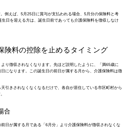
。例えば、5月25日に賞与が支払われる場合、5月分の保険料と考
の誕生日を迎える方は、誕生日前であっても介護保険料を徴収しなけ
保険料の控除を止めるタイミング
Cook
」より徴収されなくなります。先ほど説明したように、「満65歳に
前日になります。この誕生日の前日が属する月から、介護保険料は徴
プライバシー情報
ら天引きされなくなくなるだけで、各自が居住している市区町村から
す。
お客様が当サイトを訪れると、ブラウザに情報が
kie
ラウザに保存された情報が取得されることがあり
先は Cookie であり、対象となるのはサイト訪問
場合
訪問者による設定、デバイス情報などです。これ
kie
常に機能させる目的を中心に使われます。個人を
の前日が属する月である「6月分」より介護保険料が徴収されなくな