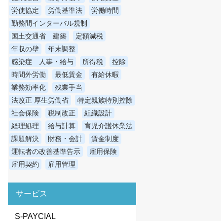
労使協定
労働基準法
労働時間
勤務間インターバル規制
国土交通省 建築
定額減税
年収の壁
年末調整
感染症 人事・給与
所得税
控除
時間外労働
最低賃金
有給休暇
業務効率化
残業手当
法改正 厚生労働省
特定親族特別控除
社会保険
税制改正
組織設計
経理処理
給与計算
育児介護休業法
課題解決
財務・会計
賃金制度
運転者の改善基準告示
雇用保険
雇用契約
雇用管理
サービス
S-PAYCIAL