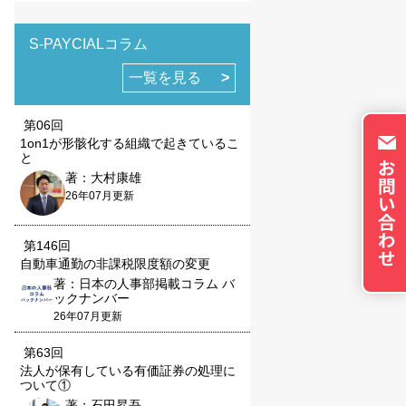
トのパーソナライズに使
イバシーの権利を尊重
否できるよう配慮してい
S-PAYCIALコラム
okie に関する詳細
一覧を見る
更できます。ただし、
やサービスの利用に影響
第06回
1on1が形骸化する組織で起きているこ
と
著：大村康雄
26年07月更新
第146回
の設定で保存する
自動車通勤の非課税限度額の変更
著：日本の人事部掲載コラム バ
ックナンバー
26年07月更新
第63回
法人が保有している有価証券の処理に
ついて①
著：石田昇吾