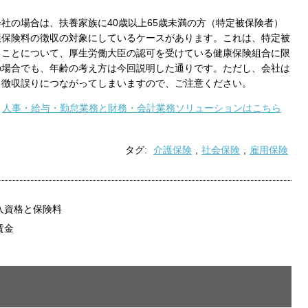
社の場合は、扶養家族に40歳以上65歳未満の方（特定被保険者）
護保険料の徴収の対象にしているケースがあります。これは、特定被
ることについて、厚生労働大臣の認可を受けている健康保険組合に限
の場合でも、年齢の考え方は今回説明した通りです。ただし、会社は
と徴収誤りにつながってしまいますので、ご注意ください。
人事・給与・勤怠業務と財務・会計業務ソリューションはこちら
タグ:
介護保険
,
社会保険
,
雇用保険
入資格と保険料
賃金