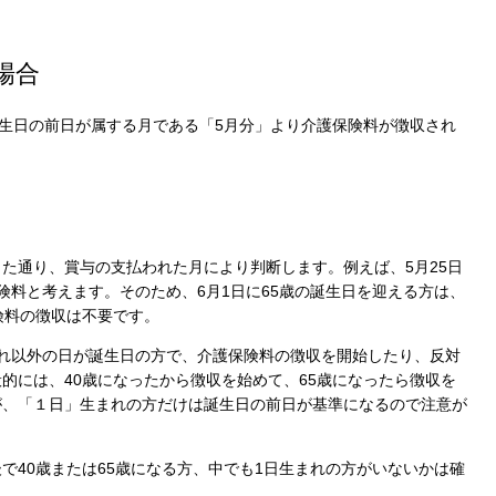
保存されることは通常ありませんが、Web サイ
われることはあります。鈴与シンワートではプラ
しており、一部の Cookie については有効化を拒
場合
ます。各カテゴリをクリックすることで、それらの Co
を確認し、当サイトにおけるデフォルト設定を変
誕生日の前日が属する月である「5月分」より介護保険料が徴収され
一部の Cookie を無効化した場合、サイトの利用
が出る可能性があります。
詳細情報
た通り、賞与の支払われた月により判断します。例えば、5月25日
険料と考えます。そのため、6月1日に65歳の誕生日を迎える方は、
こ
険料の徴収は不要です。
れ以外の日が誕生日の方で、介護保険料の徴収を開始したり、反対
的には、40歳になったから徴収を始めて、65歳になったら徴収を
が、「１日」生まれの方だけは誕生日の前日が基準になるので注意が
で40歳または65歳になる方、中でも1日生まれの方がいないかは確