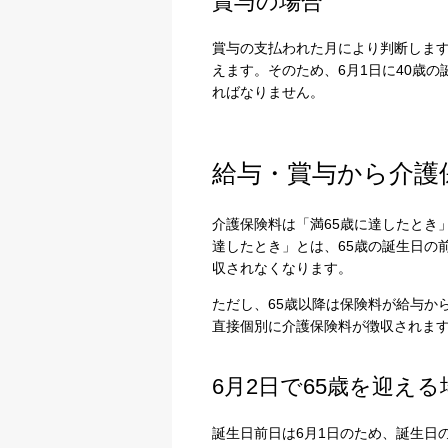
賞与の場合
賞与の支払われた月により判断します
えます。そのため、6月1日に40歳
ればなりません。
給与・賞与から介護
介護保険料は「満65歳に達したとき
達したとき」とは、65歳の誕生日の
プライバシー情報
収されなくなります。
ただし、65歳以降は保険料が給与か
不可欠な Cookie
直接個別に介護保険料が徴収されま
パフォーマンス Coo
6月2日で65歳を迎える
ターゲティング Coo
誕生日前日は6月1日のため、誕生日