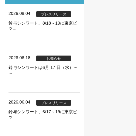
2026.08.04
プレスリリース
鈴与シンワート、8/18～19に東京ビ
ッ...
ie の確認と管理
2026.06.18
お知らせ
鈴与シンワートは6月 17 日（水）～
...
保存される、またはブ
2026.06.04
プレスリリース
ます。情報の主な保存
鈴与シンワート、6/17～19に東京ビ
者に関する情報、サイト
ッ...
らの情報はサイトを正
直接特定できる情報が