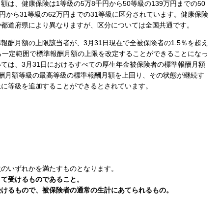
は、健康保険は1等級の5万8千円から50等級の139万円までの50
円から31等級の62万円までの31等級に区分されています。健康保険
や都道府県により異なりますが、区分については全国共通です。
報酬月額の上限該当者が、3月31日現在で全被保険者の1.5％を超え
ら一定範囲で標準報酬月額の上限を改定することができることになっ
ては、3月31日におけるすべての厚生年金被保険者の標準報酬月額
酬月額等級の最高等級の標準報酬月額を上回り、その状態が継続す
上に等級を追加することができるとされています。
次のいずれかを満たすものとなります。
して受けるものであること。
受けるもので、被保険者の通常の生計にあてられるもの。