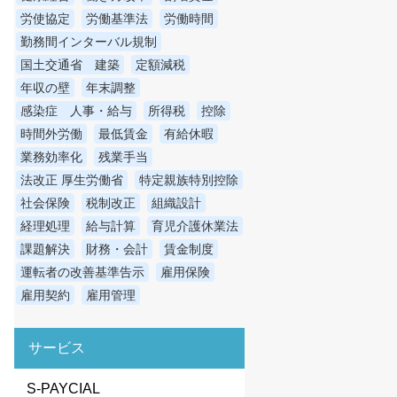
労使協定
労働基準法
労働時間
勤務間インターバル規制
国土交通省 建築
定額減税
年収の壁
年末調整
感染症 人事・給与
所得税
控除
時間外労働
最低賃金
有給休暇
業務効率化
残業手当
法改正 厚生労働省
特定親族特別控除
社会保険
税制改正
組織設計
経理処理
給与計算
育児介護休業法
課題解決
財務・会計
賃金制度
運転者の改善基準告示
雇用保険
雇用契約
雇用管理
サービス
S-PAYCIAL