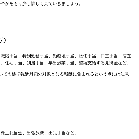
か否かをもう少し詳しく見ていきましょう。
の
Cook
、職階手当、特別勤務手当、勤務地手当、物価手当、日直手当、宿直
当、住宅手当、別居手当、早出残業手当、継続支給する見舞金など。
いても標準報酬月額の対象となる報酬に含まれるという点には注意
プライバシー情報
お客様が当サイトを訪れると、ブラウザに情報が
kie
ラウザに保存された情報が取得されることがあり
先は Cookie であり、対象となるのはサイト訪問
訪問者による設定、デバイス情報などです。これ
kie
常に機能させる目的を中心に使われます。個人を
、株主配当金、出張旅費、出張手当など。