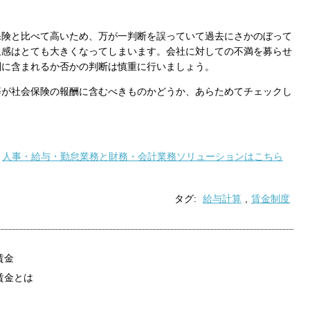
保存されることは通常ありませんが、Web サイ
われることはあります。鈴与シンワートではプラ
しており、一部の Cookie については有効化を拒
保険と比べて高いため、万が一判断を誤っていて過去にさかのぼって
ます。各カテゴリをクリックすることで、それらの Co
担感はとても大きくなってしまいます。会社に対しての不満を募らせ
を確認し、当サイトにおけるデフォルト設定を変
酬に含まれるか否かの判断は慎重に行いましょう。
一部の Cookie を無効化した場合、サイトの利用
等が社会保険の報酬に含むべきものかどうか、あらためてチェックし
が出る可能性があります。
詳細情報
人事・給与・勤怠業務と財務・会計業務ソリューションはこちら
こ
タグ:
給与計算
,
賃金制度
賃金
賃金とは