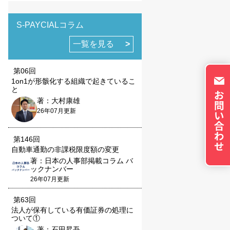
トのパーソナライズに使
イバシーの権利を尊重
否できるよう配慮してい
S-PAYCIALコラム
okie に関する詳細
一覧を見る
更できます。ただし、
やサービスの利用に影響
第06回
1on1が形骸化する組織で起きているこ
と
著：大村康雄
26年07月更新
第146回
の設定で保存する
自動車通勤の非課税限度額の変更
著：日本の人事部掲載コラム バ
ックナンバー
26年07月更新
第63回
法人が保有している有価証券の処理に
ついて①
著：石田昇吾