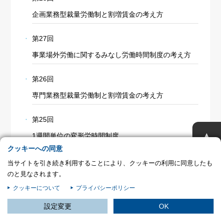
プライバシー情報
企画業務型裁量労働制と割増賃金の考え方
お客様が当サイトを訪れると、ブラウザに情報が保存される、またはブラウ
ザに保存された情報が取得されることがあります。情報の主な保存先は
第27回
Cookie であり、対象となるのはサイト訪問者に関する情報、サイト訪問者
事業場外労働に関するみなし労働時間制度の考え方
による設定、デバイス情報などです。これらの情報はサイトを正常に機能さ
せる目的を中心に使われます。個人を直接特定できる情報が保存されること
は通常ありませんが、Web サイトのパーソナライズに使われることはあり
第26回
ます。鈴与シンワートではプライバシーの権利を尊重しており、一部の
専門業務型裁量労働制と割増賃金の考え方
Cookie については有効化を拒否できるよう配慮しています。各カテゴリを
クリックすることで、それらの Cookie に関する詳細を確認し、当サイトに
おけるデフォルト設定を変更できます。ただし、一部の Cookie を無効化し
第25回
た場合、サイトの利用やサービスの利用に影響が出る可能性があります。
詳
不可欠な Cookie
▲
細情報
1週間単位の変形労時間制度
パフォーマンス Cookie
クッキーへの同意
第24回
当サイトを引き続き利用することにより、クッキーの利用に同意したも
ターゲティング Cookie
のと見なされます。
フレックスタイム制の労働時間制度
クッキーについて
プライバシーポリシー
この設定で保存する
第23回
設定変更
OK
1年単位の変形労時間制度