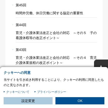
プライバシー情報
第45回
お客様が当サイトを訪れると、ブラウザに情報が保存される、またはブラウ
時間外労働、休日労働に関する協定の重要性
ザに保存された情報が取得されることがあります。情報の主な保存先は
Cookie であり、対象となるのはサイト訪問者に関する情報、サイト訪問者
第44回
による設定、デバイス情報などです。これらの情報はサイトを正常に機能さ
せる目的を中心に使われます。個人を直接特定できる情報が保存されること
育児・介護休業法改正と会社の対応 ～その５ 子の
は通常ありませんが、Web サイトのパーソナライズに使われることはあり
看護休暇等の改正ポイント～
ます。鈴与シンワートではプライバシーの権利を尊重しており、一部の
Cookie については有効化を拒否できるよう配慮しています。各カテゴリを
第43回
クリックすることで、それらの Cookie に関する詳細を確認し、当サイトに
おけるデフォルト設定を変更できます。ただし、一部の Cookie を無効化し
育児・介護休業法改正と会社の対応 ～その４ 育児
た場合、サイトの利用やサービスの利用に影響が出る可能性があります。
詳
不可欠な Cookie
介護休業規程の改正ポイント～
▲
細情報
パフォーマンス Cookie
クッキーへの同意
第42回
当サイトを引き続き利用することにより、クッキーの利用に同意したも
育児・介護休業法改正と会社の対応 ～その３ 子の
ターゲティング Cookie
のと見なされます。
看護休暇等の改正ポイント～
クッキーについて
プライバシーポリシー
この設定で保存する
第41回
設定変更
OK
育児・介護休業法改正と会社の対応 ～その２ 介護