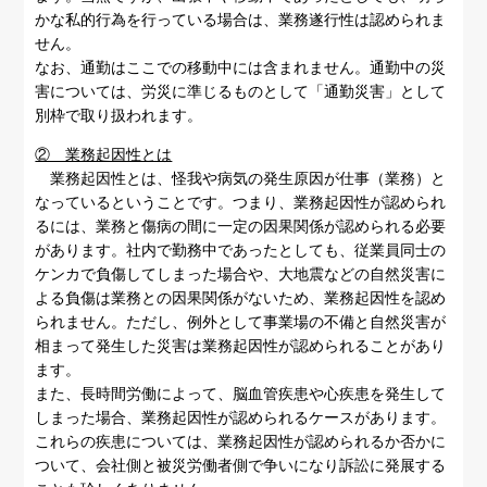
かな私的行為を行っている場合は、業務遂行性は認められま
せん。
なお、通勤はここでの移動中には含まれません。通勤中の災
害については、労災に準じるものとして「通勤災害」として
別枠で取り扱われます。
② 業務起因性とは
業務起因性とは、怪我や病気の発生原因が仕事（業務）と
なっているということです。つまり、業務起因性が認められ
るには、業務と傷病の間に一定の因果関係が認められる必要
があります。社内で勤務中であったとしても、従業員同士の
ケンカで負傷してしまった場合や、大地震などの自然災害に
よる負傷は業務との因果関係がないため、業務起因性を認め
られません。ただし、例外として事業場の不備と自然災害が
相まって発生した災害は業務起因性が認められることがあり
ます。
また、長時間労働によって、脳血管疾患や心疾患を発生して
しまった場合、業務起因性が認められるケースがあります。
これらの疾患については、業務起因性が認められるか否かに
ついて、会社側と被災労働者側で争いになり訴訟に発展する