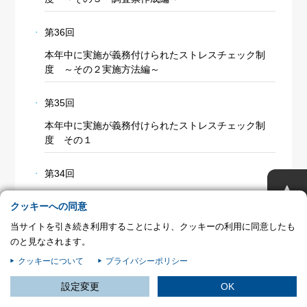
プライバシー情報
第36回
お客様が当サイトを訪れると、ブラウザに情報が保存される、またはブラウ
ザに保存された情報が取得されることがあります。情報の主な保存先は
本年中に実施が義務付けられたストレスチェック制
Cookie であり、対象となるのはサイト訪問者に関する情報、サイト訪問者
度 ～その２実施方法編～
による設定、デバイス情報などです。これらの情報はサイトを正常に機能さ
せる目的を中心に使われます。個人を直接特定できる情報が保存されること
第35回
は通常ありませんが、Web サイトのパーソナライズに使われることはあり
ます。鈴与シンワートではプライバシーの権利を尊重しており、一部の
本年中に実施が義務付けられたストレスチェック制
Cookie については有効化を拒否できるよう配慮しています。各カテゴリを
度 その１
クリックすることで、それらの Cookie に関する詳細を確認し、当サイトに
おけるデフォルト設定を変更できます。ただし、一部の Cookie を無効化し
第34回
た場合、サイトの利用やサービスの利用に影響が出る可能性があります。
詳
不可欠な Cookie
▲
細情報
在宅勤務制度と事業場外労働の規程例
パフォーマンス Cookie
クッキーへの同意
当サイトを引き続き利用することにより、クッキーの利用に同意したも
第33回
ターゲティング Cookie
のと見なされます。
通勤災害の対象となるケース
クッキーについて
プライバシーポリシー
この設定で保存する
第32回
設定変更
OK