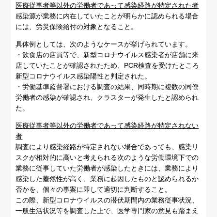
医療従事者等以外の労働者であって感染経路が特定された者
感染源が業務に内在していたことが明らかに認められる場合
には、労災保険給付の対象となること。
具体例としては、次のようなケースが挙げられています。
・飲食店の店員等で、新型コロナウイルス感染者が店舗に来
店していたことが確認されたため、PCR検査を受けたところ
新型コロナウイルス感染陽性と判定された。
・労働基準監督署における調査の結果、同時期に複数の同僚
労働者の感染が確認され、クラスターが発生したと認められ
た。
医療従事者等以外の労働者であって感染経路が特定されない
者
調査により感染経路が特定されない場合であっても、感染リ
スクが相対的に高いと考えられる次のような労働環境下での
業務に従事していた労働者が感染したときには、業務により
感染した蓋然性が高く、業務に起因したものと認められるか
否かを、個々の事案に即して適切に判断すること。
この際、新型コロナウイルスの潜伏期間内の業務従事状況、
一般生活状況等を調査した上で、医学専門家の意見も踏まえ