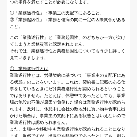
つの条件を満たすことが必要になります。
①「業務遂行性」：事業主の支配下にあること。
②「業務起因性」：業務と傷病の間に一定の因果関係がある
こと。
この「業務遂行性」と「業務起因性」のどちらか一方が欠け
てしまうと業務災害と認定されません。
それでは、業務遂行性と業務起因性についてもう少し詳しく
見ていきましょう。
① 業務遂行性とは
業務遂行性とは、労働契約に基づいて「事業主の支配下にあ
る状態」のことをいいます。これは、契約書に記載のある仕
事をしているときにだけ業務遂行性が認められるということ
ではありません。たとえば、休憩中であったとしても、事業
場の施設の不備が原因で負傷した場合は業務遂行性が認めら
れます。反対に、休憩中に会社の敷地外に買い物や食事に出
かけた場合は、事業主の支配下にある状態とはいえないので
業務遂行性は認められません。
また、出張中や移動中も業務遂行性が認められることになり
ます。当然ですが、出張中や移動中であったとしても、明ら