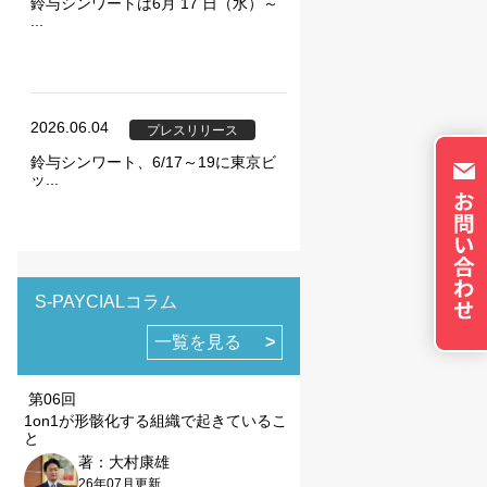
トのパーソナライズに使
鈴与シンワートは6月 17 日（水）～
...
イバシーの権利を尊重
否できるよう配慮してい
okie に関する詳細
更できます。ただし、
2026.06.04
やサービスの利用に影響
プレスリリース
鈴与シンワート、6/17～19に東京ビ
ッ...
の設定で保存する
S-PAYCIALコラム
一覧を見る
第06回
1on1が形骸化する組織で起きているこ
と
著：大村康雄
26年07月更新