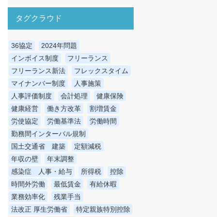
タグクラウド
36協定
2024年問題
インボイス制度
フリーランス
フリーランス新法
フレックスタイム
マイナンバー制度
人事施策
人事評価制度
会計処理
健康保険
健康経営
働き方改革
割増賃金
労使協定
労働基準法
労働時間
勤務間インターバル規制
国土交通省 建築
定額減税
年収の壁
年末調整
感染症 人事・給与
所得税
控除
時間外労働
最低賃金
有給休暇
業務効率化
残業手当
法改正 厚生労働省
特定親族特別控除