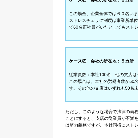
この場合、企業全体では６０名いま
ストレスチェック制度は事業所単位
て60名正社員がいたとしてもスト
ケース③ 会社の所在地：５カ所
従業員数：本社100名、他の支店は
プライバシー情報
この場合は、本社の労働者数が50
す。その他の支店はいずれも50名
不可欠な Cookie
パフォーマンス Coo
ただし、このような場合で法律の義
ことにすると、支店の従業員が不満
は努力義務ですが、本社同様にスト
ターゲティング Coo