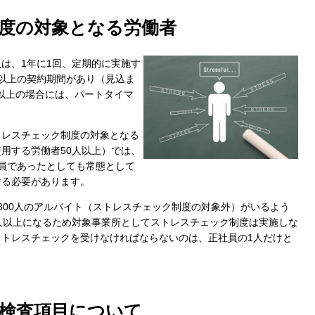
保存されることは通常ありませんが、Web サイ
われることはあります。鈴与シンワートではプラ
度の対象となる労働者
しており、一部の Cookie については有効化を拒
ます。各カテゴリをクリックすることで、それらの Co
は、1年に1回、定期的に実施す
を確認し、当サイトにおけるデフォルト設定を変
以上の契約期間があり（見込ま
一部の Cookie を無効化した場合、サイトの利用
4以上の場合には、パートタイマ
が出る可能性があります。
詳細情報
トレスチェック制度の対象となる
用する労働者50人以上）では、
員であったとしても常態として
する必要があります。
こ
300人のアルバイト（ストレスチェック制度の対象外）がいるよう
人以上になるため対象事業所としてストレスチェック制度は実施しな
トレスチェックを受けなければならないのは、正社員の1人だけと
検査項目について