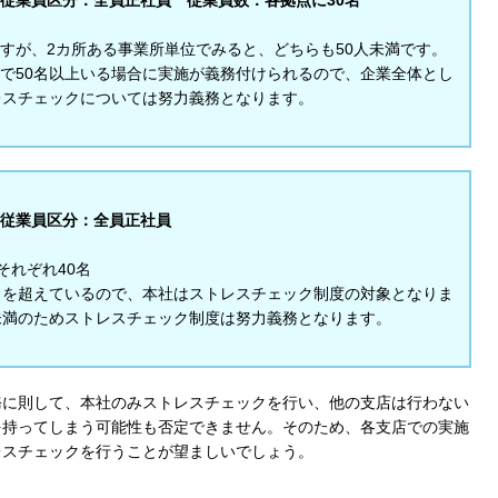
すが、2カ所ある事業所単位でみると、どちらも50人未満です。
で50名以上いる場合に実施が義務付けられるので、企業全体とし
レスチェックについては努力義務となります。
Cook
 従業員区分：全員正社員
それぞれ40名
名を超えているので、本社はストレスチェック制度の対象となりま
プライバシー情報
未満のためストレスチェック制度は努力義務となります。
お客様が当サイトを訪れると、ブラウザに情報が
kie
ラウザに保存された情報が取得されることがあり
務に則して、本社のみストレスチェックを行い、他の支店は行わない
先は Cookie であり、対象となるのはサイト訪問
を持ってしまう可能性も否定できません。そのため、各支店での実施
訪問者による設定、デバイス情報などです。これ
レスチェックを行うことが望ましいでしょう。
kie
常に機能させる目的を中心に使われます。個人を