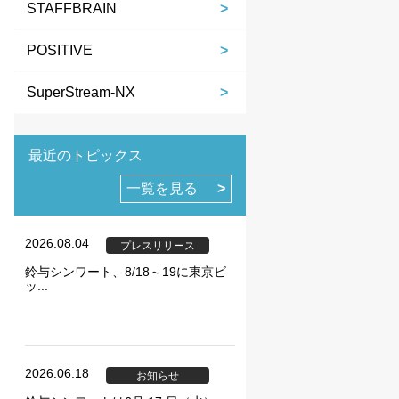
STAFFBRAIN
POSITIVE
SuperStream-NX
最近のトピックス
ie の確認と管理
一覧を見る
2026.08.04
プレスリリース
鈴与シンワート、8/18～19に東京ビ
ッ...
保存される、またはブ
ます。情報の主な保存
者に関する情報、サイト
らの情報はサイトを正
2026.06.18
お知らせ
直接特定できる情報が