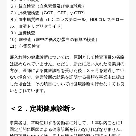
６）貧血検査（血色素量及び赤血球数）
７）肝機能検査（GOT、GPT、γ‐GTP）
８）血中脂質検査（LDLコレステロール、HDLコレステロー
ル、血清トリグリセライド）
９）血糖検査
10）尿検査（尿中の糖及び蛋白の有無の検査）
11）心電図検査
雇入れ時の健康診断については、原則として検査項目の省略
は認められていません。ただし、新たに雇い入れた従業員の
方が、医師による健康診断を受けた後、３ヶ月を経過してい
ない場合で、健康診断の結果を証明する書類を事業主に提出
した場合は、その項目については健康診断を行わなくても良
いとされています。
＜２．定期健康診断＞
事業者は、常時使用する労働者に対して、１年以内ごとに1
回定期的に医師による健康診断を行わなければなりません。
検査項目については、雇入れ時の健康診断と同様の内容で