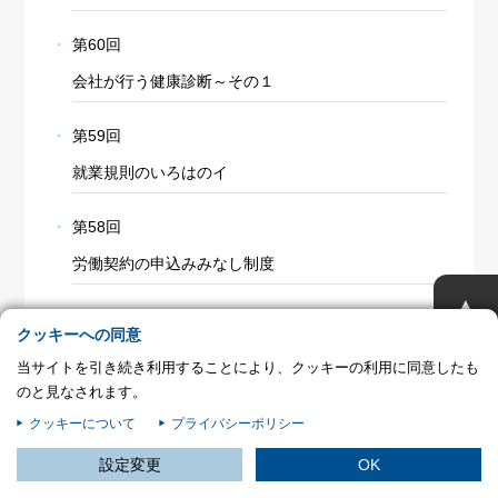
プライバシー情報
第60回
お客様が当サイトを訪れると、ブラウザに情報が保存される、またはブラウ
会社が行う健康診断～その１
ザに保存された情報が取得されることがあります。情報の主な保存先は
Cookie であり、対象となるのはサイト訪問者に関する情報、サイト訪問者
による設定、デバイス情報などです。これらの情報はサイトを正常に機能さ
第59回
せる目的を中心に使われます。個人を直接特定できる情報が保存されること
は通常ありませんが、Web サイトのパーソナライズに使われることはあり
就業規則のいろはのイ
ます。鈴与シンワートではプライバシーの権利を尊重しており、一部の
Cookie については有効化を拒否できるよう配慮しています。各カテゴリを
第58回
クリックすることで、それらの Cookie に関する詳細を確認し、当サイトに
おけるデフォルト設定を変更できます。ただし、一部の Cookie を無効化し
労働契約の申込みみなし制度
た場合、サイトの利用やサービスの利用に影響が出る可能性があります。
詳
不可欠な Cookie
▲
細情報
第57回
パフォーマンス Cookie
クッキーへの同意
改正労働者派遣法の2018年問題
当サイトを引き続き利用することにより、クッキーの利用に同意したも
ターゲティング Cookie
のと見なされます。
第56回
クッキーについて
プライバシーポリシー
いよいよ始動する無期転換ルール
この設定で保存する
設定変更
OK