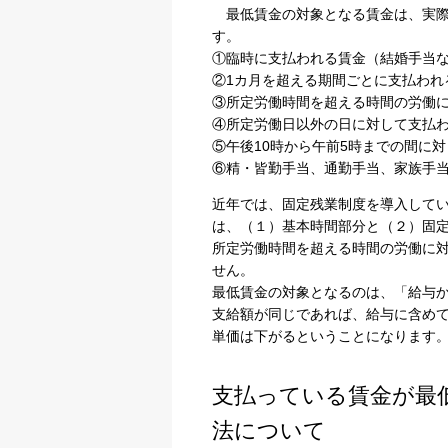
最低賃金の対象となる賃金は、実
す。
①臨時に支払われる賃金（結婚手当
②1カ月を超える期間ごとに支払われ
③所定労働時間を超える時間の労働
④所定労働日以外の日に対して支払
⑤午後10時から午前5時までの間に
⑥精・皆勤手当、通勤手当、家族手
近年では、固定残業制度を導入して
は、（１）基本時間部分と（２）固
所定労働時間を超える時間の労働に
せん。
最低賃金の対象となるのは、「給与
支給額が同じであれば、給与に含め
単価は下がるということになります
支払っている賃金が最
法について