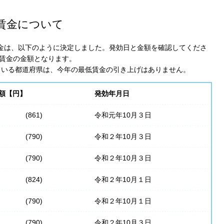
保存されることは通常ありませんが、Web サイ
われることはあります。鈴与シンワートではプラ
低賃金について
しており、一部の Cookie については有効化を拒
ます。各カテゴリをクリックすることで、それらの Co
を確認し、当サイトにおけるデフォルト設定を変
低賃金は、以下のように決定しました。発効日と金額を確認してくださ
一部の Cookie を無効化した場合、サイトの利用
賃金の金額となります。
ている都道府県は、今年の最低賃金の引き上げはありません。
が出る可能性があります。
詳細情報
額【円】
発効年月日
(861)
令和元年10月３日
こ
(790)
令和２年10月３日
(790)
令和２年10月３日
(824)
令和２年10月１日
(790)
令和２年10月１日
(790)
令和２年10月３日