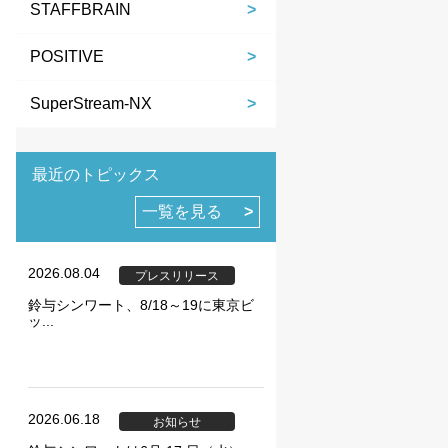
STAFFBRAIN
POSITIVE
SuperStream-NX
最近のトピックス
ie の確認と管理
一覧を見る
2026.08.04
プレスリリース
鈴与シンワート、8/18～19に東京ビ
ッ...
保存される、またはブ
ます。情報の主な保存
者に関する情報、サイト
らの情報はサイトを正
2026.06.18
お知らせ
直接特定できる情報が