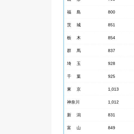
福 島
800
茨 城
851
栃 木
854
群 馬
837
埼 玉
928
千 葉
925
東 京
1,013
神奈川
1,012
新 潟
831
富 山
849