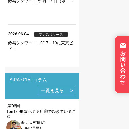
トのパーソナライズに使
鈴与シンワートは6月 17 日（水）～
...
イバシーの権利を尊重
否できるよう配慮してい
okie に関する詳細
更できます。ただし、
2026.06.04
やサービスの利用に影響
プレスリリース
鈴与シンワート、6/17～19に東京ビ
ッ...
の設定で保存する
S-PAYCIALコラム
一覧を見る
第06回
1on1が形骸化する組織で起きているこ
と
著：大村康雄
26年07月更新