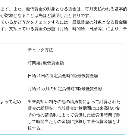
います。また、最低賃金の対象となる賃金は、毎月支払われる基本的
のが対象となることは先ほど説明したとおりです。
っているかどうかをチェックするには、最低賃金の対象となる賃金額
ます。支払っている賃金の形態（月給、時間給、日給等）により、チ
チェック方法
Cook
時間給≧最低賃金額
日給÷1日の所定労働時間≧最低賃金額
プライバシー情報
月給÷1カ月の所定労働時間≧最低賃金額
お客様が当サイトを訪れると、ブラウザに情報が
よって定め
出来高払い制その他の請負制によって計算された
kie
ラウザに保存された情報が取得されることがあり
賃金の総額を、当該賃金計算期間に出来高払い制
その他の請負制によって労働した総労働時間で除
先は Cookie であり、対象となるのはサイト訪問
して時間当たりの金額に換算して最低賃金額と比
訪問者による設定、デバイス情報などです。これ
kie
較する。
常に機能させる目的を中心に使われます。個人を