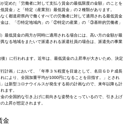
国が定めた「労働者に対して支払う賃金の最低限度の金額」のことを
最低賃金」と「特定（産業別）最低賃金」の２種類があります。
係なく都道府県内で働くすべての労働者に対して適用される最低賃金
賃金は、「①特定地域内」の「②特定の産業」の「③基幹的労働者」
別）最低賃金の両方が同時に適用される場合には、高い方の金額が最
が異なる地域をまたいで派遣される派遣社員の場合は、派遣先の事業
前後）に行われます。近年は、最低賃金の上昇率が大きいため、決定
実行計画」において、「年率３％程度を目途として、名目ＧＤＰ成長
れにより、全国加重平均が1000円になることを目指す。」とされ
画」は新型コロナウイルスが発生する前の計画なので、来年以降も計
られます。
賃金の全国的な引き上げに前向きな姿勢をとっているので、引き上げ
金の上昇が想定されます。
賃金