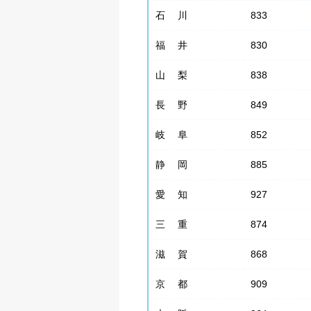
石 川
833
福 井
830
山 梨
838
長 野
849
岐 阜
852
静 岡
885
愛 知
927
三 重
874
滋 賀
868
京 都
909