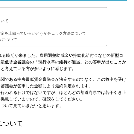
ついて
金
賃金を上回っているかどうかチェック方法について
賃金について
われる時期が来ました。雇用調整助成金や持続化給付金などの新型コ
央最低賃金審議会の「現行水準の維持が適当」との答申が出たことか
いと考えている方が多いように感じます。
機関である中央最低賃金審議会が決定するのでなく、この答申を受け
金審議会が答申した金額により最終決定されます。
が行われるわけではないですが、ほとんどの都道府県では若干引き上
に掲載していますので、確認をしてください。
について見ていきたいと思います。
について