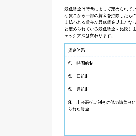
最低賃金は時間によって定められて
な賃金から一部の賃金を控除したも
支払われる賃金が最低賃金以上とな
と定められている最低賃金を比較し
ェック方法は変わります。
賃金体系
① 時間給制
② 日給制
プライバシー情報
③ 月給制
不可欠な Cookie
④ 出来高払い制その他の請負制に
パフォーマンス Coo
られた賃金
ターゲティング Coo