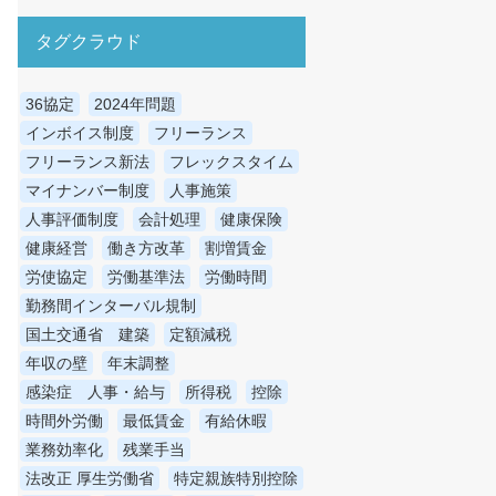
タグクラウド
36協定
2024年問題
インボイス制度
フリーランス
フリーランス新法
フレックスタイム
マイナンバー制度
人事施策
人事評価制度
会計処理
健康保険
健康経営
働き方改革
割増賃金
労使協定
労働基準法
労働時間
勤務間インターバル規制
国土交通省 建築
定額減税
年収の壁
年末調整
感染症 人事・給与
所得税
控除
時間外労働
最低賃金
有給休暇
業務効率化
残業手当
法改正 厚生労働省
特定親族特別控除