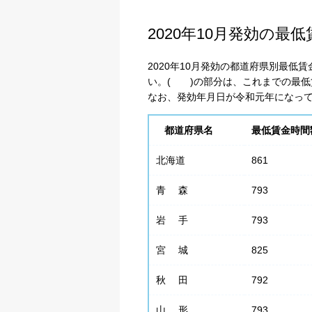
2020年10月発効の最
2020年10月発効の都道府県別最
い。( )の部分は、これまでの最低
なお、発効年月日が令和元年になっ
都道府県名
最低賃金時間
北海道
861
青 森
793
岩 手
793
宮 城
825
秋 田
792
山 形
793